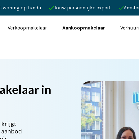
je woning op funda
Jouw persoonlijke expert
Amste
Verkoopmakelaar
Aankoopmakelaar
Verhuur
akelaar in
 krijgt
e aanbod
nis