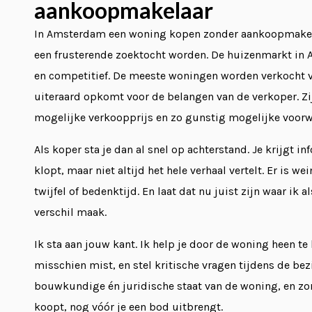
aankoopmakelaar
In Amsterdam een woning kopen zonder aankoopmakela
een frusterende zoektocht worden. De huizenmarkt in
en competitief. De meeste woningen worden verkocht v
uiteraard opkomt voor de belangen van de verkoper. Zij
mogelijke verkoopprijs en zo gunstig mogelijke voorw
Als koper sta je dan al snel op achterstand. Je krijgt in
klopt, maar niet altijd het hele verhaal vertelt. Er is w
twijfel of bedenktijd. En laat dat nu juist zijn waar i
verschil maak.
Ik sta aan jouw kant. Ik help je door de woning heen te k
misschien mist, en stel kritische vragen tijdens de bez
bouwkundige én juridische staat van de woning, en zorg
koopt, nog vóór je een bod uitbrengt.