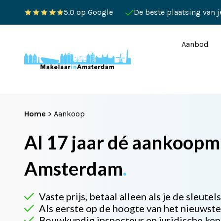
5.0 op Google
De beste plaatsing van 
Aanbod
Home
>
Aankoop
Al 17 jaar dé aankoopm
Amsterdam
.
Vaste prijs, betaal alleen als je de sleutels
Als eerste op de hoogte van het nieuwst
Bouwkundig inspecteur en juridische ken