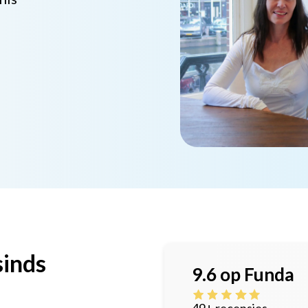
sinds
9.6 op Funda
49+ recensies