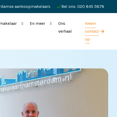
rdamse aankoopmakelaars
Bel ons: 020 845 5878
makelaar
En meer
Ons
Neem
verhaal
contact
op