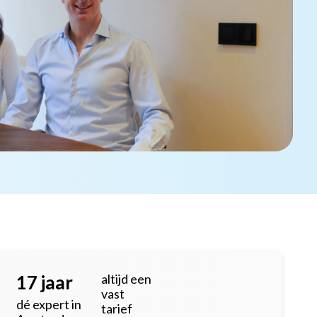
17 jaar
altijd een
vast
dé expert in
tarief