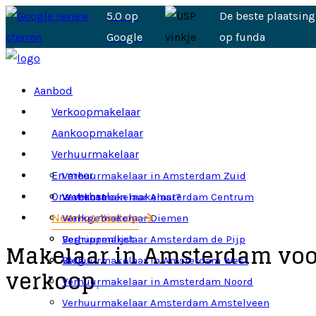
5.0 op
De beste plaatsing
Google
op funda
Aanbod
Verkoopmakelaar
Aankoopmakelaar
Verhuurmakelaar
En meer
Verhuurmakelaar in Amsterdam Zuid
Ons verhaal
Verhuurmakelaar Amsterdam Centrum
Wat kost een makelaar?
Neem contact op
Verhuurmakelaar Diemen
Werkgebieden
Verhuurmakelaar Amsterdam de Pijp
Begrippenlijst
Makelaar in Amsterdam voo
Verhuurmakelaar in Amsterdam West
Blog
verkoop
.
Verhuurmakelaar in Amsterdam Noord
Verhuurmakelaar Amsterdam Amstelveen