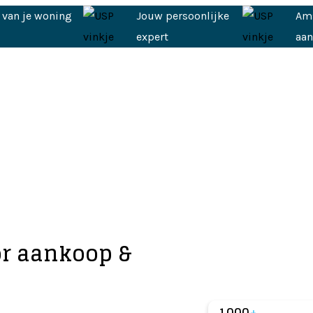
 van je woning
Jouw persoonlijke
Am
expert
aa
r aankoop &
1000
+