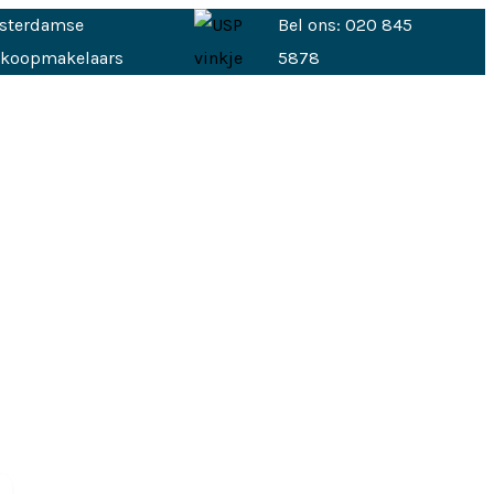
sterdamse
Bel ons: 020 845
nkoopmakelaars
5878