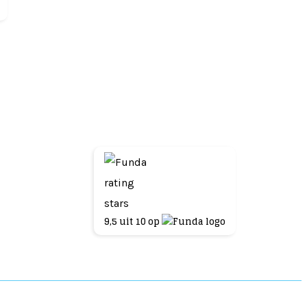
9,5
uit
10
op