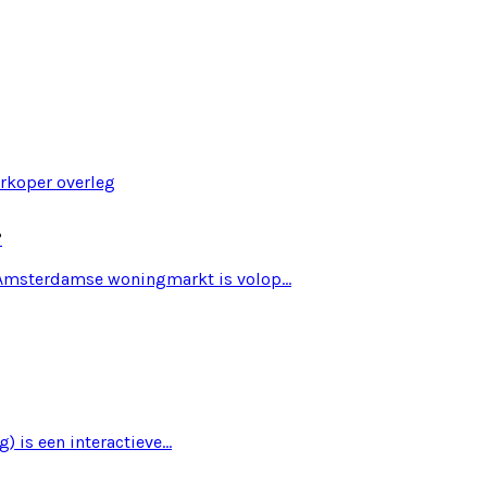
?
e Amsterdamse woningmarkt is volop…
) is een interactieve…