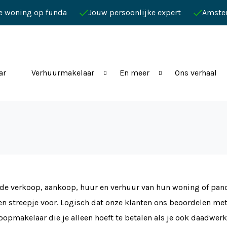
je woning op funda
Jouw persoonlijke expert
Amste
ar
Verhuurmakelaar
En meer
Ons verhaal
e verkoop, aankoop, huur en verhuur van hun woning of pand. 
n streepje voor. Logisch dat onze klanten ons beoordelen me
opmakelaar die je alleen hoeft te betalen als je ook daadwerk