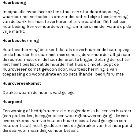
Huurbeding
In bijna alle hypotheekakten staat een standaardbepaling,
waardoor het verboden is om zonder schriftelijke toestemming
van de bank het huis te verhuren of te verpachten. Dit heet een
huurbeding. Een verhuurde woning is immers minder waard op de
vrije markt.
Huurbescherming
Huurbescherming betekent dat als de verhuurder de huur opzegt
en de huurder het daar niet mee eens is, de verhuurder altijd naar
de rechter moet om de huurder eruit te krijgen. Zolang de rechter
niet heeft beslist dat de huurder het huis uit moet, loopt de
huurovereenkomst gewoon door. Huurbescherming is van
toepassing op woonruimte en op detailhandel-bedrijfsruimte.
Huurovereenkomst
De akte waarin de huur is vastgelegd
Huurpand
Een woning of bedrijfsruimte die in eigendom is bij een verhuurder
(een particulier, belegger of een woningbouwvereniging), die een
overeenkomst van verhuur en huur (meestal vastgelegd in een
huurcontract) heeft gesloten met de gebruiker van het huurpand
die daarvoor maandelijks huur betaalt.