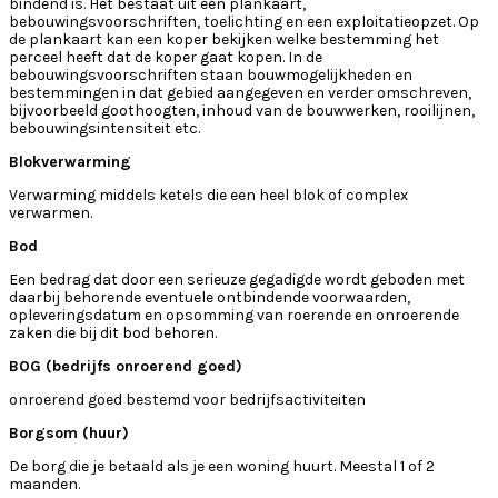
bindend is. Het bestaat uit een plankaart,
bebouwingsvoorschriften, toelichting en een exploitatieopzet. Op
de plankaart kan een koper bekijken welke bestemming het
perceel heeft dat de koper gaat kopen. In de
bebouwingsvoorschriften staan bouwmogelijkheden en
bestemmingen in dat gebied aangegeven en verder omschreven,
bijvoorbeeld goothoogten, inhoud van de bouwwerken, rooilijnen,
bebouwingsintensiteit etc.
Blokverwarming
Verwarming middels ketels die een heel blok of complex
verwarmen.
Bod
Een bedrag dat door een serieuze gegadigde wordt geboden met
daarbij behorende eventuele ontbindende voorwaarden,
opleveringsdatum en opsomming van roerende en onroerende
zaken die bij dit bod behoren.
BOG (bedrijfs onroerend goed)
onroerend goed bestemd voor bedrijfsactiviteiten
Borgsom (huur)
De borg die je betaald als je een woning huurt. Meestal 1 of 2
maanden.