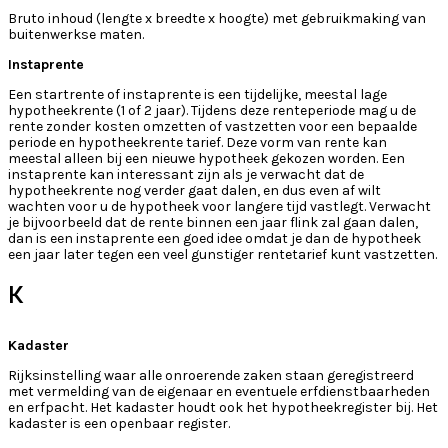
Bruto inhoud (lengte x breedte x hoogte) met gebruikmaking van
buitenwerkse maten.
Instaprente
Een startrente of instaprente is een tijdelijke, meestal lage
hypotheekrente (1 of 2 jaar). Tijdens deze renteperiode mag u de
rente zonder kosten omzetten of vastzetten voor een bepaalde
periode en hypotheekrente tarief. Deze vorm van rente kan
meestal alleen bij een nieuwe hypotheek gekozen worden. Een
instaprente kan interessant zijn als je verwacht dat de
hypotheekrente nog verder gaat dalen, en dus even af wilt
wachten voor u de hypotheek voor langere tijd vastlegt. Verwacht
je bijvoorbeeld dat de rente binnen een jaar flink zal gaan dalen,
dan is een instaprente een goed idee omdat je dan de hypotheek
een jaar later tegen een veel gunstiger rentetarief kunt vastzetten.
K
Kadaster
Rijksinstelling waar alle onroerende zaken staan geregistreerd
met vermelding van de eigenaar en eventuele erfdienstbaarheden
en erfpacht. Het kadaster houdt ook het hypotheekregister bij. Het
kadaster is een openbaar register.