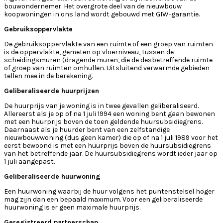
bouwondernemer. Het overgrote deel van de nieuwbouw
koopwoningen in ons land wordt gebouwd met GIW-garantie.
Gebruiksoppervlakte
De gebruiksoppervlakte van een ruimte of een groep van ruimten
is de oppervlakte, gemeten op vloerniveau, tussen de
scheidingsmuren (dragende muren, die de desbetreffende ruimte
of groep van ruimten omhullen. Uitsluitend verwarmde gebieden
tellen mee in de berekening.
Geliberaliseerde huurprijzen
De huurprijs van je woning is in twee gevallen geliberaliseerd.
Allereerst als je op of na 1 juli 1994 een woning bent gaan bewonen
met een huurprijs boven de toen geldende huursubsidiegrens.
Daarnaast als je huurder bent van een zelfstandige
nieuwbouwwoning (dus geen kamer) die op of na 1 juli 1989 voor het
eerst bewoond is met een huurprijs boven de huursubsidiegrens
van het betreffende jaar. De huursubsidiegrens wordt ieder jaar op
1 juli aangepast.
Geliberaliseerde huurwoning
Een huurwoning waarbij de huur volgens het puntenstelsel hoger
mag zijn dan een bepaald maximum. Voor een geliberaliseerde
huurwoning is er geen maximale huurprijs.
Geregistreerd partnerschap