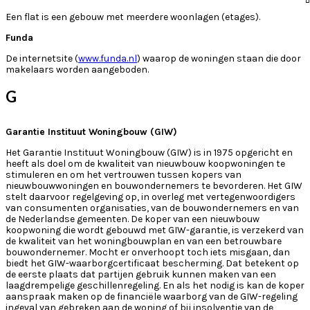
Een flat is een gebouw met meerdere woonlagen (etages).
Funda
De internetsite (
www.funda.nl
) waarop de woningen staan die door
makelaars worden aangeboden.
G
Garantie Instituut Woningbouw (GIW)
Het Garantie Instituut Woningbouw (GIW) is in 1975 opgericht en
heeft als doel om de kwaliteit van nieuwbouw koopwoningen te
stimuleren en om het vertrouwen tussen kopers van
nieuwbouwwoningen en bouwondernemers te bevorderen. Het GIW
stelt daarvoor regelgeving op, in overleg met vertegenwoordigers
van consumenten organisaties, van de bouwondernemers en van
de Nederlandse gemeenten. De koper van een nieuwbouw
koopwoning die wordt gebouwd met GIW-garantie, is verzekerd van
de kwaliteit van het woningbouwplan en van een betrouwbare
bouwondernemer. Mocht er onverhoopt toch iets misgaan, dan
biedt het GIW-waarborgcertificaat bescherming. Dat betekent op
de eerste plaats dat partijen gebruik kunnen maken van een
laagdrempelige geschillenregeling. En als het nodig is kan de koper
aanspraak maken op de financiële waarborg van de GIW-regeling
ingeval van gebreken aan de woning of bij insolventie van de