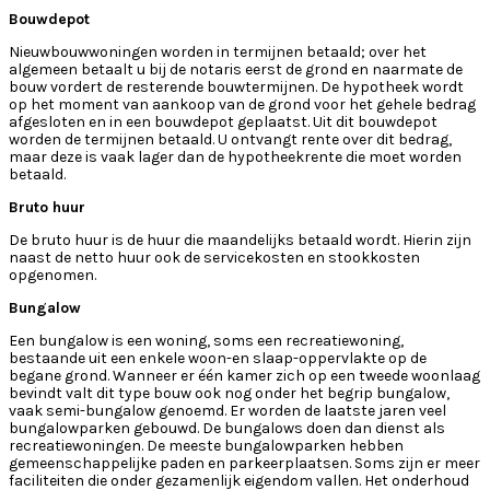
Bouwdepot
Nieuwbouwwoningen worden in termijnen betaald; over het
algemeen betaalt u bij de notaris eerst de grond en naarmate de
bouw vordert de resterende bouwtermijnen. De hypotheek wordt
op het moment van aankoop van de grond voor het gehele bedrag
afgesloten en in een bouwdepot geplaatst. Uit dit bouwdepot
worden de termijnen betaald. U ontvangt rente over dit bedrag,
maar deze is vaak lager dan de hypotheekrente die moet worden
betaald.
Bruto huur
De bruto huur is de huur die maandelijks betaald wordt. Hierin zijn
naast de netto huur ook de servicekosten en stookkosten
opgenomen.
Bungalow
Een bungalow is een woning, soms een recreatiewoning,
bestaande uit een enkele woon-en slaap-oppervlakte op de
begane grond. Wanneer er één kamer zich op een tweede woonlaag
bevindt valt dit type bouw ook nog onder het begrip bungalow,
vaak semi-bungalow genoemd. Er worden de laatste jaren veel
bungalowparken gebouwd. De bungalows doen dan dienst als
recreatiewoningen. De meeste bungalowparken hebben
gemeenschappelijke paden en parkeerplaatsen. Soms zijn er meer
faciliteiten die onder gezamenlijk eigendom vallen. Het onderhoud