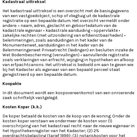
Kadastraal uittreksel
Het kadastraal uittreksel is een overzicht met de basisgegevens
van een vastgoedobject, schip of vliegtuig uit de kadastrale
registratie op een bepaalde datum. Het overzicht vermeldt onder
andere: • naam, adres, geslacht en geboortedatum van de
kadastrale eigenaar • kadastrale aanduiding • oppervlakte •
zakelijke rechten (met uitzondering van erfdienstbaarheden) •
belemmeringen, zoals aanduidingen in het kader van de
Monumentenwet, aanduidingen in het kader van de
Belemmeringenwet Privaatrecht (leidingen) en besluiten inzake de
Wet Bodembescherming (vervuilingen) • aanvullende registratie
zoals verklaringen van erfrecht, wijziging in hypotheken en afkoop
van erfpachtcanons. Het uittreksel is bedoeld om aan te geven wie
bij het Kadaster als eigenaar van een bepaald perceel staat
geregistreerd op een bepaalde datum.
Koopakte
In dit document wordt een koopovereenkomst van een onroerende
zaak schriftelijk vastgelegd.
Kosten Koper (k.k.)
De koper betaald de kosten van de koop van de woning. Onder de
kosten koper verstaan we ondermeer de kosten voor (1)
overschrijving van het kadastraal recht naar de nieuwe eigenaar in
het Hypothekenregister van het Kadaster; (2) 2%
overdrachtsbelasting (tarief 1999); (3) notariskosten voor het