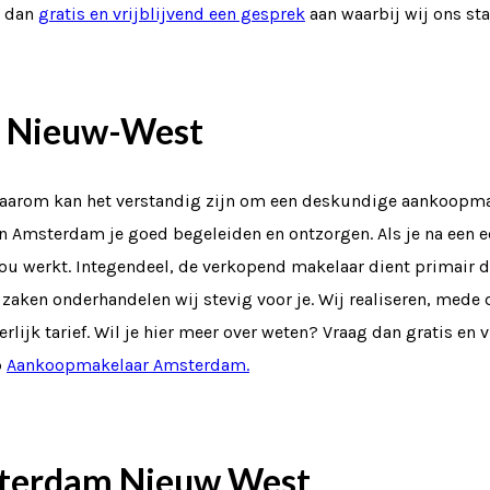
g dan
gratis en vrijblijvend een gesprek
aan waarbij wij ons st
 Nieuw-West
aarom kan het verstandig zijn om een deskundige aankoopmakel
in Amsterdam je goed begeleiden en ontzorgen. Als je na een 
r jou werkt. Integendeel, de verkopend makelaar dient primai
e zaken onderhandelen wij stevig voor je. Wij realiseren, med
rlijk tarief. Wil je hier meer over weten? Vraag dan gratis en 
p
Aankoopmakelaar Amsterdam.
sterdam Nieuw West