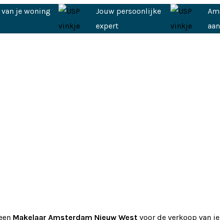
 van je woning
Jouw persoonlijke
Am
expert
aa
 een
Makelaar Amsterdam Nieuw West
voor de verkoop van je