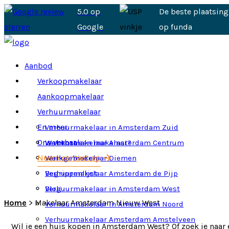
5.0 op
De beste plaatsing
Google
op funda
Aanbod
Verkoopmakelaar
Aankoopmakelaar
Verhuurmakelaar
En meer
Verhuurmakelaar in Amsterdam Zuid
Ons verhaal
Verhuurmakelaar Amsterdam Centrum
Wat kost een makelaar?
Neem contact op
Verhuurmakelaar Diemen
Werkgebieden
Verhuurmakelaar Amsterdam de Pijp
Begrippenlijst
Verhuurmakelaar in Amsterdam West
Blog
Home
>
Makelaar Amsterdam Nieuw West
Verhuurmakelaar in Amsterdam Noord
Verhuurmakelaar Amsterdam Amstelveen
Wil je een huis kopen in Amsterdam West? Of zoek je naar