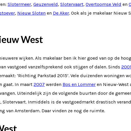
ren:
Slotermeer
,
Geuzenveld
,
Slotervaart
,
Overtoomse Veld
en
stoever
,
Nieuw Sloten
en
De Aker
. Ook als je makelaar Nieuw 
ieuw West
nieuwere wijken. Als makelaar ben ik hier goed van op de hoo
van vastgoed vanzelfsprekend ook stijgen of dalen. Sinds
200
 gemaakt: ‘Richting Parkstad 2015’. Vele duizenden woningen 
n gaat. In maart
2007
werden
Bos en Lommer
en Nieuw-West 
ontvangen. Uiteindelijk zijn de volgende buurten door de ge
Slotervaart. Inmiddels is de vastgoedmarkt drastisch verander
ing van Amsterdam. Daar vinden ze nog de ruimte.
West