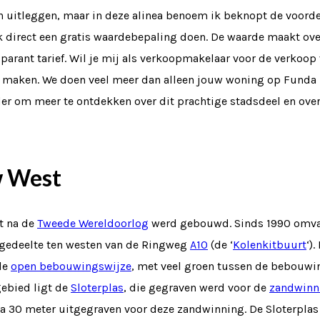
n uitleggen, maar in deze alinea benoem ik beknopt de voordele
direct een gratis waardebepaling doen. De waarde maakt over
nsparant tarief. Wil je mij als verkoopmakelaar voor de verk
e maken. We doen veel meer dan alleen jouw woning op Funda 
er om meer te ontdekken over dit prachtige stadsdeel en ov
w West
t na de
Tweede Wereldoorlog
werd gebouwd. Sinds 1990 omvat
t gedeelte ten westen van de Ringweg
A10
(de ‘
Kolenkitbuurt
‘)
de
open bebouwingswijze
, met veel groen tussen de bebouwi
ebied ligt de
Sloterplas
, die gegraven werd voor de
zandwinn
rca 30 meter uitgegraven voor deze zandwinning. De Sloterpl