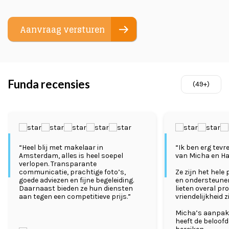
Aanvraag versturen
Funda recensies
(49+)
“Heel blij met makelaar in
“Ik ben erg tevr
Amsterdam, alles is heel soepel
van Micha en Ha
verlopen. Transparante
communicatie, prachtige foto’s,
Ze zijn het hel
goede adviezen en fijne begeleiding.
en ondersteunen
Daarnaast bieden ze hun diensten
lieten overal pro
aan tegen een competitieve prijs.”
vriendelijkheid z
Micha’s aanpak 
heeft de beloofd