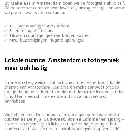
Bij
Makelaar in Amsterdam
doen we de fotografie altijd zelf.
Zo houden we controle over kwaliteit, timing en stijl – en weten
we precies wat werkt op Funda.
✅ 17+ jaar ervaring in Amsterdam
✅ Eigen fotografie in huis
✅ 1% all-in courtage, geen verborgen kosten
✅ Meer bezichtigingen, hogere opbrengst
Lokale nuance: Amsterdam is fotogeniek,
maar ook lastig
Smalle straten, weinig licht, schuine muren – het hoort bij de
charme van Amsterdam. Een ervaren makelaar weet precies
hoe je dat in beeld brengt zonder dat de ruimte kleiner lijkt dan
hij is. Hier is een slimme eerste indruk woningverkoop
onmisbaar.
Wij hebben inmiddels honderden woningen gefotografeerd in
buurten als
De Pijp, Oud-West, Bos en Lommer en IJburg
–
elk met z’n eigen stijl en licht. Dat inzicht zie je terug in het
eindresultaat, wat de eerste indruk woningverkoop versterkt.