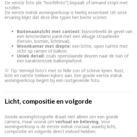
De eerste foto (de “hoofdfoto”) bepaalt of iemand stopt met
scrollen.
De eerste indruk woningverkoop is hierbij essentieel. Uit onze
ervaring blijkt dat deze drie typen het beste scoren:
Buitenaanzicht met context:
bijvoorbeeld de gevel van
een Amsterdams pand met een vleugje straatleven
(fietsen, bomen, lichtinval).
Woonkamer met diepte:
een lichte, open ruimte met
zicht op ramen of balkon.
Uniek detail:
zoals openslaande deuren naar de tuin of
een karakteristiek balkenplafond.
💡
Tip:
Vermijd foto’s met te felle zon of scheve lijnen. Rust,
licht en ruimte trekken kijkers aan. Een goede eerste indruk
woningverkoop begint bij een rustgevende foto.
Licht, compositie en volgorde
Goede woningfotografie draait niet alleen om een goede
camera, maar vooral om
verhaal en beleving.
Voor
woningverkoop is de eerste indruk cruciaal, waarbij licht,
compositie en volgorde direct invloed hebben.