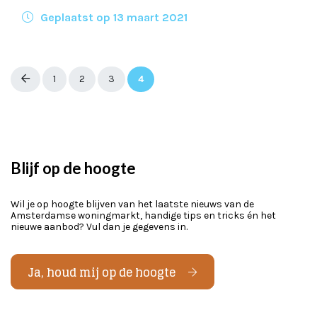
Geplaatst op 13 maart 2021
Berichten
1
2
3
4
paginering
Blijf op de hoogte
Wil je op hoogte blijven van het laatste nieuws van de
Amsterdamse woningmarkt, handige tips en tricks én het
nieuwe aanbod? Vul dan je gegevens in.
Ja, houd mij op de hoogte