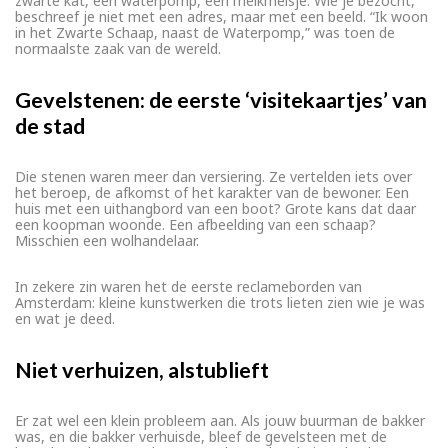
zwarte kat, een waterpomp, een melkmeisje. Wie je bezocht,
beschreef je niet met een adres, maar met een beeld. “Ik woon
in het Zwarte Schaap, naast de Waterpomp,” was toen de
normaalste zaak van de wereld.
Gevelstenen: de eerste ‘visitekaartjes’ van
de stad
Die stenen waren meer dan versiering. Ze vertelden iets over
het beroep, de afkomst of het karakter van de bewoner. Een
huis met een uithangbord van een boot? Grote kans dat daar
een koopman woonde. Een afbeelding van een schaap?
Misschien een wolhandelaar.
In zekere zin waren het de eerste reclameborden van
Amsterdam: kleine kunstwerken die trots lieten zien wie je was
en wat je deed.
Niet verhuizen, alstublieft
Er zat wel een klein probleem aan. Als jouw buurman de bakker
was, en die bakker verhuisde, bleef de gevelsteen met de