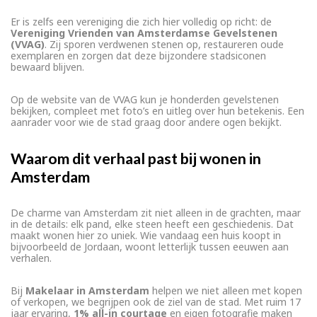
Er is zelfs een vereniging die zich hier volledig op richt: de
Vereniging Vrienden van Amsterdamse Gevelstenen
(VVAG)
. Zij sporen verdwenen stenen op, restaureren oude
exemplaren en zorgen dat deze bijzondere stadsiconen
bewaard blijven.
Op de website van de VVAG kun je honderden gevelstenen
bekijken, compleet met foto’s en uitleg over hun betekenis. Een
aanrader voor wie de stad graag door andere ogen bekijkt.
Waarom dit verhaal past bij wonen in
Amsterdam
De charme van Amsterdam zit niet alleen in de grachten, maar
in de details: elk pand, elke steen heeft een geschiedenis. Dat
maakt wonen hier zo uniek. Wie vandaag een huis koopt in
bijvoorbeeld de Jordaan, woont letterlijk tussen eeuwen aan
verhalen.
Bij
Makelaar in Amsterdam
helpen we niet alleen met kopen
of verkopen, we begrijpen ook de ziel van de stad. Met ruim 17
jaar ervaring,
1% all-in courtage
en eigen fotografie maken