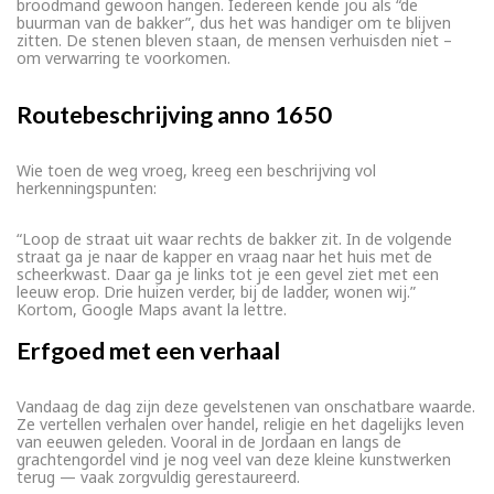
broodmand gewoon hangen. Iedereen kende jou als “de
buurman van de bakker”, dus het was handiger om te blijven
zitten. De stenen bleven staan, de mensen verhuisden niet –
om verwarring te voorkomen.
Routebeschrijving anno 1650
Wie toen de weg vroeg, kreeg een beschrijving vol
herkenningspunten:
“Loop de straat uit waar rechts de bakker zit. In de volgende
straat ga je naar de kapper en vraag naar het huis met de
scheerkwast. Daar ga je links tot je een gevel ziet met een
leeuw erop. Drie huizen verder, bij de ladder, wonen wij.”
Kortom, Google Maps avant la lettre.
Erfgoed met een verhaal
Vandaag de dag zijn deze gevelstenen van onschatbare waarde.
Ze vertellen verhalen over handel, religie en het dagelijks leven
van eeuwen geleden. Vooral in de Jordaan en langs de
grachtengordel vind je nog veel van deze kleine kunstwerken
terug — vaak zorgvuldig gerestaureerd.