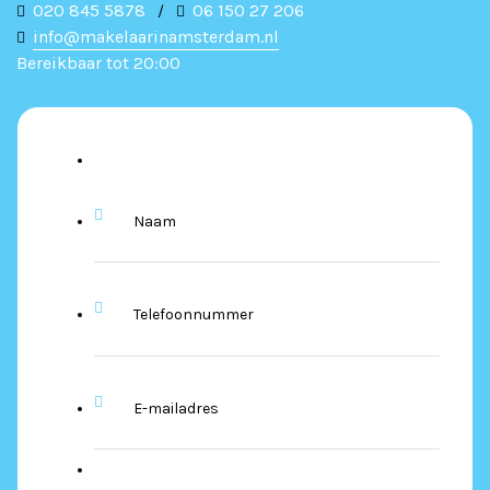
020 845 5878
06 150 27 206
/
info@makelaarinamsterdam.nl
Bereikbaar tot 20:00