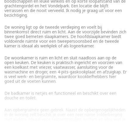
boodschappen en leuke winkels en op korte loopafstand van de
grachtengordel en het Vondelpark. Een locatie die blijft
verrassen en die nooit verveeld. Ik nodig je graag uit voor een
bezichtiging.
De woning ligt op de tweede verdieping en voelt bij
binnenkomst direct ruim en licht. Aan de voorzijde bevinden zich
twee goed bemeten slaapkamers. De hoofdslaapkamer biedt
voldoende ruimte voor een tweepersoonsbed en de tweede
kamer is ideaal als werkplek of als logeerkamer.
De woonkamer is ruim en licht en sluit naadloos aan op de
open keuken. De keuken is praktisch ingericht en voorzien van
een koelkast met vriezer, vaatwasser, aansluiting voor de
wasmachine en droger, een 4-pits-gaskookplaat en afzuigkap. Er
is veel werk- en bergruimte, waardoor kookliefhebbers hier
goed uit de voeten kunnen.
De badkamer is netjes en functioneel en beschikt over een
douche en toilet.
Aan opbergruimte geen gebrek. Naast de opbergmogelijkheden
in de woning zelf beschik je over een zeer ruime zolderberging
met elektra. Ideaal voor seizoensspullen, koffers en alles wat je
niet dagelijks nodig hebt.