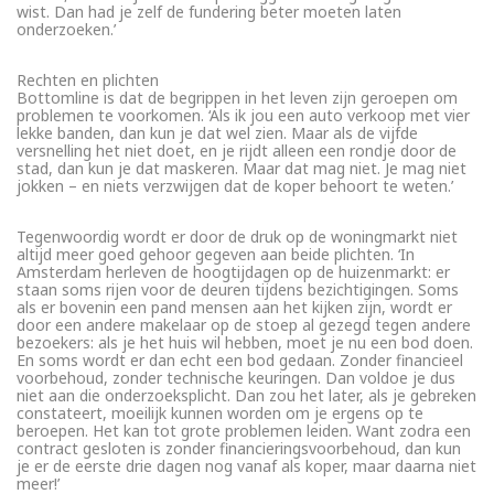
wist. Dan had je zelf de fundering beter moeten laten
onderzoeken.’
Rechten en plichten
Bottomline is dat de begrippen in het leven zijn geroepen om
problemen te voorkomen. ‘Als ik jou een auto verkoop met vier
lekke banden, dan kun je dat wel zien. Maar als de vijfde
versnelling het niet doet, en je rijdt alleen een rondje door de
stad, dan kun je dat maskeren. Maar dat mag niet. Je mag niet
jokken – en niets verzwijgen dat de koper behoort te weten.’
Tegenwoordig wordt er door de druk op de woningmarkt niet
altijd meer goed gehoor gegeven aan beide plichten. ‘In
Amsterdam herleven de hoogtijdagen op de huizenmarkt: er
staan soms rijen voor de deuren tijdens bezichtigingen. Soms
als er bovenin een pand mensen aan het kijken zijn, wordt er
door een andere makelaar op de stoep al gezegd tegen andere
bezoekers: als je het huis wil hebben, moet je nu een bod doen.
En soms wordt er dan echt een bod gedaan. Zonder financieel
voorbehoud, zonder technische keuringen. Dan voldoe je dus
niet aan die onderzoeksplicht. Dan zou het later, als je gebreken
constateert, moeilijk kunnen worden om je ergens op te
beroepen. Het kan tot grote problemen leiden. Want zodra een
contract gesloten is zonder financieringsvoorbehoud, dan kun
je er de eerste drie dagen nog vanaf als koper, maar daarna niet
meer!’