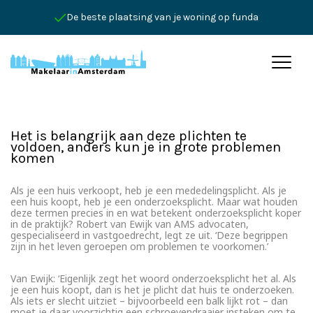
De beste plaatsing van je woning op funda
Het is belangrijk aan deze plichten te
voldoen, anders kun je in grote problemen
komen
Als je een huis verkoopt, heb je een mededelingsplicht. Als je
een huis koopt, heb je een onderzoeksplicht. Maar wat houden
deze termen precies in en wat betekent onderzoeksplicht koper
in de praktijk? Robert van Ewijk van AMS advocaten,
gespecialiseerd in vastgoedrecht, legt ze uit. ‘Deze begrippen
zijn in het leven geroepen om problemen te voorkomen.’
Van Ewijk: ‘Eigenlijk zegt het woord onderzoeksplicht het al. Als
je een huis koopt, dan is het je plicht dat huis te onderzoeken.
Als iets er slecht uitziet – bijvoorbeeld een balk lijkt rot – dan
moet je daar voorzichtig een schroevendraaier insteken om te