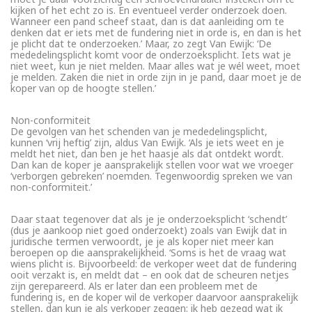
kijken of het echt zo is. En eventueel verder onderzoek doen.
Wanneer een pand scheef staat, dan is dat aanleiding om te
denken dat er iets met de fundering niet in orde is, en dan is het
je plicht dat te onderzoeken.’ Maar, zo zegt Van Ewijk: ‘De
mededelingsplicht komt voor de onderzoeksplicht. Iets wat je
niet weet, kun je niet melden. Maar alles wat je wél weet, moet
je melden. Zaken die niet in orde zijn in je pand, daar moet je de
koper van op de hoogte stellen.’
Non-conformiteit
De gevolgen van het schenden van je mededelingsplicht,
kunnen ‘vrij heftig’ zijn, aldus Van Ewijk. ‘Als je iets weet en je
meldt het niet, dan ben je het haasje als dat ontdekt wordt.
Dan kan de koper je aansprakelijk stellen voor wat we vroeger
‘verborgen gebreken’ noemden. Tegenwoordig spreken we van
non-conformiteit.’
Daar staat tegenover dat als je je onderzoeksplicht ‘schendt’
(dus je aankoop niet goed onderzoekt) zoals van Ewijk dat in
juridische termen verwoordt, je je als koper niet meer kan
beroepen op die aansprakelijkheid. ‘Soms is het de vraag wat
wiens plicht is. Bijvoorbeeld: de verkoper weet dat de fundering
ooit verzakt is, en meldt dat – en ook dat de scheuren netjes
zijn gerepareerd. Als er later dan een probleem met de
fundering is, en de koper wil de verkoper daarvoor aansprakelijk
stellen, dan kun je als verkoper zeggen: ik heb gezegd wat ik