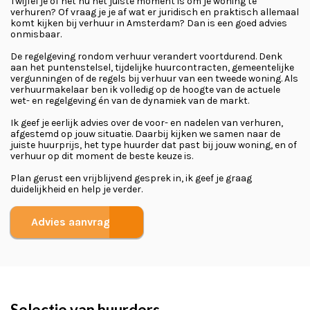
Twijfel je of het nu het juiste moment is om je woning te
verhuren? Of vraag je je af wat er juridisch en praktisch allemaal
komt kijken bij verhuur in Amsterdam? Dan is een goed advies
onmisbaar.
De regelgeving rondom verhuur verandert voortdurend. Denk
aan het puntenstelsel, tijdelijke huurcontracten, gemeentelijke
vergunningen of de regels bij verhuur van een tweede woning. Als
verhuurmakelaar ben ik volledig op de hoogte van de actuele
wet- en regelgeving én van de dynamiek van de markt.
Ik geef je eerlijk advies over de voor- en nadelen van verhuren,
afgestemd op jouw situatie. Daarbij kijken we samen naar de
juiste huurprijs, het type huurder dat past bij jouw woning, en of
verhuur op dit moment de beste keuze is.
Plan gerust een vrijblijvend gesprek in, ik geef je graag
duidelijkheid en help je verder.
Advies aanvragen
Selectie van huurders