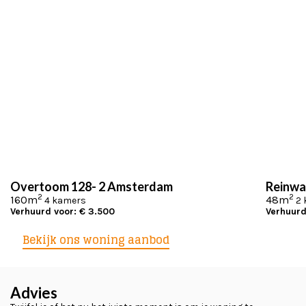
Overtoom 128- 2 Amsterdam
Reinwa
2
2
160m
48m
4 kamers
2
Verhuurd voor:
€ 3.500
Verhuurd
Bekijk ons woning aanbod
Advies