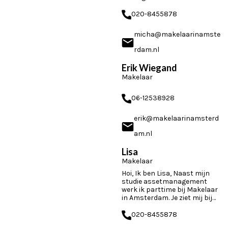
werk duidelijk en efficiënt,
met een goede strategie en...
020-8455878
micha@makelaarinamste
rdam.nl
Erik Wiegand
Makelaar
06-12538928
erik@makelaarinamsterd
am.nl
Lisa
Makelaar
Hoi, Ik ben Lisa, Naast mijn
studie assetmanagement
werk ik parttime bij Makelaar
in Amsterdam. Je ziet mij bij
bezichtigingen en ik help je
vaak via mail of telefoon. Ik...
020-8455878