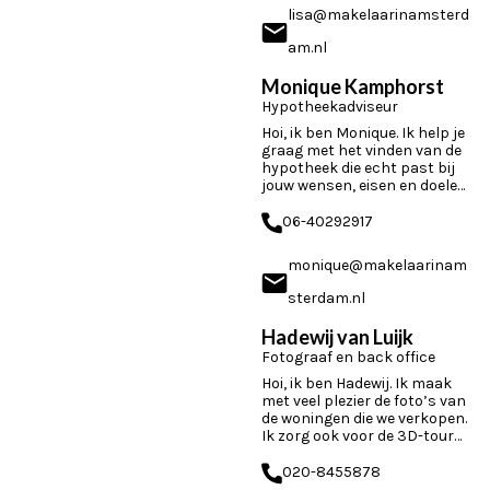
lisa@makelaarinamsterd
am.nl
Monique Kamphorst
Hypotheekadviseur
Hoi, ik ben Monique. Ik help je
graag met het vinden van de
hypotheek die echt past bij
jouw wensen, eisen en doelen.
Soms draait dat om het type
hypotheek...
06-40292917
monique@makelaarinam
sterdam.nl
Hadewij van Luijk
Fotograaf en back office
Hoi, ik ben Hadewij. Ik maak
met veel plezier de foto’s van
de woningen die we verkopen.
Ik zorg ook voor de 3D-tour
en de video zodat elke woning
duidelijk...
020-8455878