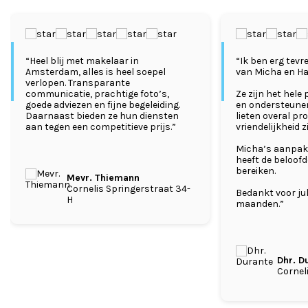
“Heel blij met makelaar in
“Ik ben erg tevr
Amsterdam, alles is heel soepel
van Micha en Ha
verlopen. Transparante
communicatie, prachtige foto’s,
Ze zijn het hel
goede adviezen en fijne begeleiding.
en ondersteunen
Daarnaast bieden ze hun diensten
lieten overal pro
aan tegen een competitieve prijs.”
vriendelijkheid z
Micha’s aanpak 
heeft de beloofd
bereiken.
Mevr. Thiemann
Cornelis Springerstraat 34-
Bedankt voor jul
H
maanden.”
Dhr. D
Cornel