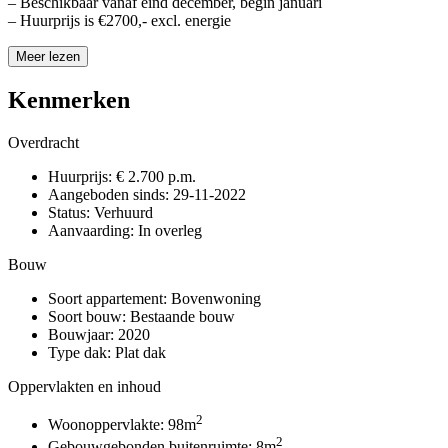
– Beschikbaar vanaf eind december, begin januari
– Huurprijs is €2700,- excl. energie
Meer lezen
Kenmerken
Overdracht
Huurprijs:
€ 2.700 p.m.
Aangeboden sinds:
29-11-2022
Status:
Verhuurd
Aanvaarding:
In overleg
Bouw
Soort appartement:
Bovenwoning
Soort bouw:
Bestaande bouw
Bouwjaar:
2020
Type dak:
Plat dak
Oppervlakten en inhoud
2
Woonoppervlakte:
98m
2
Gebouwgebonden buitenruimte:
8m