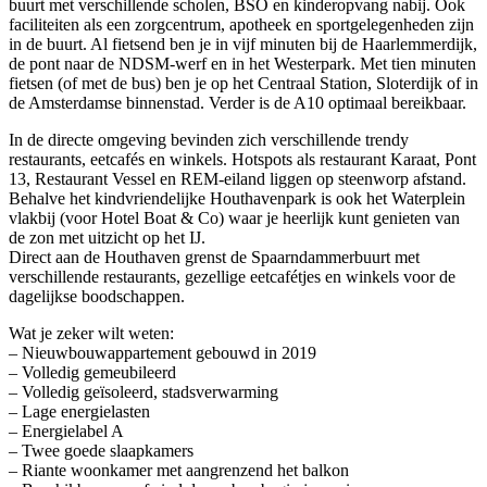
buurt met verschillende scholen, BSO en kinderopvang nabij. Ook
faciliteiten als een zorgcentrum, apotheek en sportgelegenheden zijn
in de buurt. Al fietsend ben je in vijf minuten bij de Haarlemmerdijk,
de pont naar de NDSM-werf en in het Westerpark. Met tien minuten
fietsen (of met de bus) ben je op het Centraal Station, Sloterdijk of in
de Amsterdamse binnenstad. Verder is de A10 optimaal bereikbaar.
In de directe omgeving bevinden zich verschillende trendy
restaurants, eetcafés en winkels. Hotspots als restaurant Karaat, Pont
13, Restaurant Vessel en REM-eiland liggen op steenworp afstand.
Behalve het kindvriendelijke Houthavenpark is ook het Waterplein
vlakbij (voor Hotel Boat & Co) waar je heerlijk kunt genieten van
de zon met uitzicht op het IJ.
Direct aan de Houthaven grenst de Spaarndammerbuurt met
verschillende restaurants, gezellige eetcafétjes en winkels voor de
dagelijkse boodschappen.
Wat je zeker wilt weten:
– Nieuwbouwappartement gebouwd in 2019
– Volledig gemeubileerd
– Volledig geïsoleerd, stadsverwarming
– Lage energielasten
– Energielabel A
– Twee goede slaapkamers
– Riante woonkamer met aangrenzend het balkon