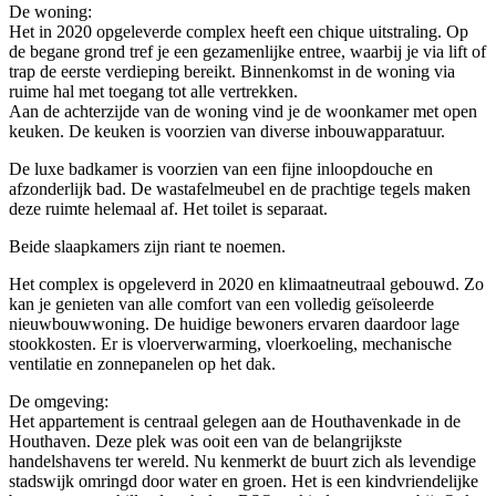
De woning:
Het in 2020 opgeleverde complex heeft een chique uitstraling. Op
de begane grond tref je een gezamenlijke entree, waarbij je via lift of
trap de eerste verdieping bereikt. Binnenkomst in de woning via
ruime hal met toegang tot alle vertrekken.
Aan de achterzijde van de woning vind je de woonkamer met open
keuken. De keuken is voorzien van diverse inbouwapparatuur.
De luxe badkamer is voorzien van een fijne inloopdouche en
afzonderlijk bad. De wastafelmeubel en de prachtige tegels maken
deze ruimte helemaal af. Het toilet is separaat.
Beide slaapkamers zijn riant te noemen.
Het complex is opgeleverd in 2020 en klimaatneutraal gebouwd. Zo
kan je genieten van alle comfort van een volledig geïsoleerde
nieuwbouwwoning. De huidige bewoners ervaren daardoor lage
stookkosten. Er is vloerverwarming, vloerkoeling, mechanische
ventilatie en zonnepanelen op het dak.
De omgeving:
Het appartement is centraal gelegen aan de Houthavenkade in de
Houthaven. Deze plek was ooit een van de belangrijkste
handelshavens ter wereld. Nu kenmerkt de buurt zich als levendige
stadswijk omringd door water en groen. Het is een kindvriendelijke