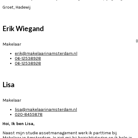
Groet, Hadewij
Erik Wiegand
Makelaar
erik@makelaarinamsterdam.nl
06-12538928
06-12538928
Lisa
Makelaar
lisa@makelaarinamsterdam.nl
020-8455878
Hoi, Ik ben Lisa,
Naast mijn studie assetmanagement werk ik parttime bij
Makelaar in Amsterdam. Je ziet mij bij bezichtigingen en ik help je