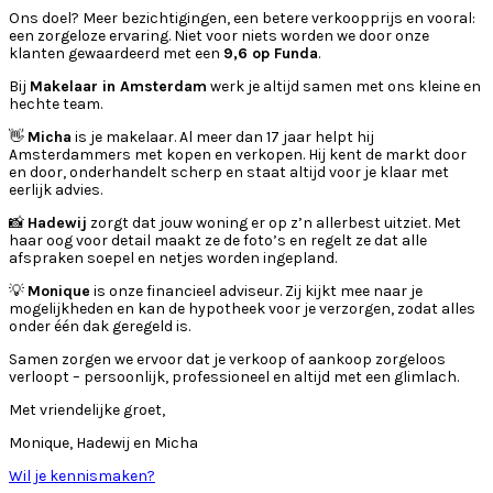
Ons doel? Meer bezichtigingen, een betere verkoopprijs en vooral:
een zorgeloze ervaring. Niet voor niets worden we door onze
klanten gewaardeerd met een
9,6 op Funda
.
Bij
Makelaar in Amsterdam
werk je altijd samen met ons kleine en
hechte team.
👋
Micha
is je makelaar. Al meer dan 17 jaar helpt hij
Amsterdammers met kopen en verkopen. Hij kent de markt door
en door, onderhandelt scherp en staat altijd voor je klaar met
eerlijk advies.
📸
Hadewij
zorgt dat jouw woning er op z’n allerbest uitziet. Met
haar oog voor detail maakt ze de foto’s en regelt ze dat alle
afspraken soepel en netjes worden ingepland.
💡
Monique
is onze financieel adviseur. Zij kijkt mee naar je
mogelijkheden en kan de hypotheek voor je verzorgen, zodat alles
onder één dak geregeld is.
Samen zorgen we ervoor dat je verkoop of aankoop zorgeloos
verloopt – persoonlijk, professioneel en altijd met een glimlach.
Met vriendelijke groet,
Monique, Hadewij en Micha
Wil je kennismaken?