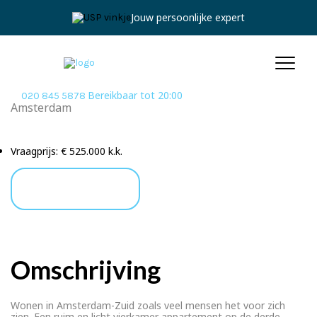
Jouw persoonlijke expert
Bereikbaar tot 20:00
020 845 5878
Amsterdam
Turnerstraat 27-D
Vraagprijs:
€ 525.000 k.k.
Stel een vraag
Omschrijving
Wonen in Amsterdam-Zuid zoals veel mensen het voor zich
zien. Een ruim en licht vierkamer appartement op de derde