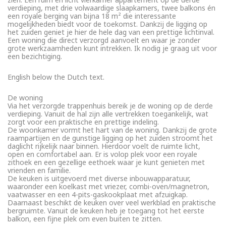
verdieping, met drie volwaardige slaapkamers, twee balkons én
een royale berging van bijna 18 m² die interessante
mogelijkheden biedt voor de toekomst. Dankzij de ligging op
het zuiden geniet je hier de hele dag van een prettige lichtinval.
Een woning die direct verzorgd aanvoelt en waar je zonder
grote werkzaamheden kunt intrekken. Ik nodig je graag uit voor
een bezichtiging.
English below the Dutch text.
De woning
Via het verzorgde trappenhuis bereik je de woning op de derde
verdieping. Vanuit de hal zijn alle vertrekken toegankelijk, wat
zorgt voor een praktische en prettige indeling.
De woonkamer vormt het hart van de woning. Dankzij de grote
raampartijen en de gunstige ligging op het zuiden stroomt het
daglicht rijkelijk naar binnen. Hierdoor voelt de ruimte licht,
open en comfortabel aan. Er is volop plek voor een royale
zithoek en een gezellige eethoek waar je kunt genieten met
vrienden en familie.
De keuken is uitgevoerd met diverse inbouwapparatuur,
waaronder een koelkast met vriezer, combi-oven/magnetron,
vaatwasser en een 4-pits-gaskookplaat met afzuigkap.
Daarnaast beschikt de keuken over veel werkblad en praktische
bergruimte. Vanuit de keuken heb je toegang tot het eerste
balkon, een fijne plek om even buiten te zitten.