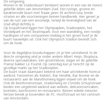
De omgeving:
Wonen in de Stadionbuurt betekent wonen in een van de meest
geliefde delen van Amsterdam-Zuid. Een rustige, groene en
karaktervolle buurt met fraaie jaren 30 architectuur, brede
straten en alle voorzieningen binnen handbereik. Hier geniet je
van de rust van een woonwijk, terwijl de levendigheid van de
stad altijd dichtbij is.
Op loopafstand liggen het Olympiaplein, Stadionplein, het
Vondelpark en het Beatrixpark. Voor een wandeling, een rondje
hardlopen of een ontspannen middag in het groen hoef je de
buurt nauwelijks uit. Ook het Olympisch Stadion bevindt zich
om de hoek.
Voor de dagelijkse boodschappen zit je hier uitstekend. In de
directe omgeving vind je onder andere Albert Heijn, Ekoplaza,
diverse speciaalzaken, een groenteboer, slager en de geliefde
Franse bakker Le Fournil. Op zaterdag kun je terecht op de
gezellige markt op het Stadionplein.
De buurt staat daarnaast bekend om haar uitstekende horeca-
aanbod. Favorieten als Kiebèrt, Bar Hendrik, Bar Bonnie en de
restaurants aan de Marathonweg liggen vrijwel om de hoek.
Ook de Beethovenstraat, Stadionweg en Cornelis Schuytstraat
bieden een uitgebreid aanbod aan winkels, delicatessenzaken,
boetieks, lunchrooms en restaurants. Binnen enkele minuten
fietsen bereik je bovendien de P.C. Hooftstraat en het centrum
van Amsterdam.