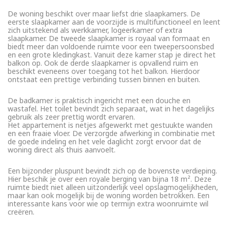
De woning beschikt over maar liefst drie slaapkamers. De
eerste slaapkamer aan de voorzijde is multifunctioneel en leent
zich uitstekend als werkkamer, logeerkamer of extra
slaapkamer. De tweede slaapkamer is royaal van formaat en
biedt meer dan voldoende ruimte voor een tweepersoonsbed
en een grote kledingkast. Vanuit deze kamer stap je direct het
balkon op. Ook de derde slaapkamer is opvallend ruim en
beschikt eveneens over toegang tot het balkon. Hierdoor
ontstaat een prettige verbinding tussen binnen en buiten.
De badkamer is praktisch ingericht met een douche en
wastafel. Het toilet bevindt zich separaat, wat in het dagelijks
gebruik als zeer prettig wordt ervaren.
Het appartement is netjes afgewerkt met gestuukte wanden
en een fraaie vloer. De verzorgde afwerking in combinatie met
de goede indeling en het vele daglicht zorgt ervoor dat de
woning direct als thuis aanvoelt.
Een bijzonder pluspunt bevindt zich op de bovenste verdieping.
Hier beschik je over een royale berging van bijna 18 m². Deze
ruimte biedt niet alleen uitzonderlijk veel opslagmogelijkheden,
maar kan ook mogelijk bij de woning worden betrokken. Een
interessante kans voor wie op termijn extra woonruimte wil
creëren.