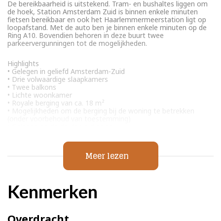
De bereikbaarheid is uitstekend. Tram- en bushaltes liggen om
de hoek, Station Amsterdam Zuid is binnen enkele minuten
fietsen bereikbaar en ook het Haarlemmermeerstation ligt op
loopafstand. Met de auto ben je binnen enkele minuten op de
Ring A10. Bovendien behoren in deze buurt twee
parkeervergunningen tot de mogelijkheden.
Highlights
• Gelegen in geliefd Amsterdam-Zuid
• Drie volwaardige slaapkamers
• Twee balkons
• Lichte woonkamer
• Royale berging van ca. 18 m²
• Mogelijkheden om de berging bij de woning te betrekken
(onder voorbehoud van toestemming)
• Gelegen op de derde verdieping
• Veel daglicht dankzij grote raampartijen
• Gezonde en actieve VvE, een meerjarenonderhoudsplan is
aanwezig
Meer lezen
• De bijdrage is €202,- per maand
• De erfpacht is afgekocht tot 31-07-2060
Kenmerken
Overdracht