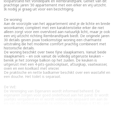
loopafstand het Vondelpark en Rembrandtpark. Geniet van dit
prachtige jaren ‘30 appartement met een erker en vrij uitzicht.
Ik nodig je graag uit voor een bezichtiging.
De woning:
Aan de voorzijde van het appartement vind je de lichte en brede
woonkamer, compleet met een karakteristieke erker die niet
alleen zorgt voor een overvloed aan natuurlijk licht, maar je ook
een vrij uitzicht richting Rembrandtpark biedt. De originele jaren
30 details geven jouw toekomstige woning een charmante
uitstraling die het moderne comfort prachtig combineert met
historische details.
De woning beschikt over twee fijne slaapkamers. Vanuit beide
slaapkamers – en ook vanuit de volledig uitgeruste keuken –
bereik je het zonnige balkon op het zuiden. De keuken is
uitgerust met een 4-pits-gaskookplaat, afzuigkap, vaatwasser,
oven en een koelkast met vriezer.
De praktische en nette badkamer beschikt over een wastafel en
een douche. Het toilet is separaat.
De VvE:
De Vereniging van Eigenaren wordt informeel beheerd. De
eigenaren zorgen voor goed onderhoud aan het pand. Er wordt
jaarlijks vergaderd en er wordt voldoende gespaard om aan de
eis van de herbouwwaarde te voldoen. De bijdrage is €140,- per
maand.