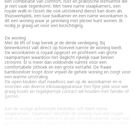
een combinatie van comfort, rust en praktische leefruimte die
je niet vaak tegenkomt. Met twee ruime slaapkamers, een
royale walk-in closet die ook uitstekend dienst kan doen als
thuiswerkplek, een luxe badkamer en een ruime woonkamer is
dit een woning waar je jarenlang met plezier kunt wonen. Ik
nodig je graag uit voor een bezichtiging.
De woning
Met de lift of trap bereik je de derde verdieping. Bij
binnenkomst valt direct op hoeveel ruimte de woning biedt.
De woonkamer is royaal opgezet en profiteert van grote
raampartijen waardoor het daglicht rijkelijk naar binnen
stroomt. Er is meer dan voldoende ruimte voor een
comfortabele zithoek en een grote eettafel. De fraaie
bamboevloer loopt door vrijwel de gehele woning en zorgt voor
een warme uitstraling.
De open keuken sluit naadloos aan op de woonkamer en is
voorzien van diverse inbouwapparatuur. Een fijne plek voor wie
graag kookt en tegelijkertijd contact wil houden met familie of
gasten.
Aan de rustige achterzijde bevinden zich twee ruime
slaapkamers. Daarnaast beschikt de woning over een royale
walk-in closet. Deze ruimte is ideaal als kledingkamer, maar kan
ook perfect worden ingericht als thuiswerkplek of hobbyruimte.
De badkamer voelt als een eigen wellnessruimte. Hier vind je
een tweepersoons jacuzzi, een ruime inloopdouche, twee