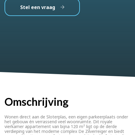
Stel een vraag
Omschrijving
Wonen direct aan de Sloterplas, een eigen parkeerplaats onder
het gebouw én verrassend veel woonruimte. Dit royale
vierkamer appartement van bijna 120 m² ligt op de derde
verdieping van het moderne complex De Zilverreiger en biedt