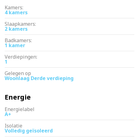
Sloterplas, met alle comfort van modern wonen én de natuur
Kamers:
letterlijk voor de deur. Ik nodig je graag uit voor een
4 kamers
bezichtiging.
Slaapkamers:
2 kamers
Badkamers:
1 kamer
Verdiepingen:
1
Gelegen op
Woonlaag Derde verdieping
Energie
Energielabel
A+
Isolatie
Volledig geïsoleerd