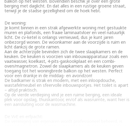
balkon op het westen. Bovendien beschik je over een grote
berging met daglicht. En dat alles in een rustige groene straat,
terwijl je de stadse gezelligheid om de hoek hebt.
De woning:
Je komt binnen in een strak afgewerkte woning met gestuukte
muren en plafonds, een fraaie laminaatvloer en veel natuurlijk
licht. De cv-ketel is onlangs vernieuwd, dus je kunt jaren
onbezorgd wonen. De woonkamer aan de voorzijde is ruim en
licht dankzij de grote ramen.
Aan de achterzijde bevinden zich de twee slaapkamers en de
keuken. De keuken is voorzien van inbouwapparatuur zoals een
vaatwasser, koelkast, 4-pits-gaskookplaat en een combi-
oven/magnetron. Zowel de slaapkamers als de keuken geven
toegang tot het woningbrede balkon op het westen. Perfect
voor een drankje in de middag- en avondzon!
De badkamer is strak en modern, met een inloopdouche,
wastafelmeubel en sfeervolle inbouwspotjes. Het toilet is apart
– altijd praktisch.
Op de vierde verdieping vind je een ruime berging, een ideale
plek voor opslag, thuiskantoor, en/of als wasruimte, want hier is
een aansluiting voor de wasmachine.
De VvE en erfpacht:
De vereniging van eigenaren wordt professioneel beheerd, is
gezond en actief. Een meerjarenonderhoudsplanning (MJOP) is
aanwezig. De bijdrage is €176,82 per maand.