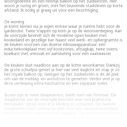
woongedeelte en een heerlijk balkon op het zuidwesten. Hier
woon je rustig en groen, met het bruisende stadsleven op korte
afstand. Ik nodig je graag uit voor een bezichtiging.
De woning
Je komt binnen via je eigen entree waar je ruimte hebt voor de
garderobe. Twee trappen op kom je op de woonverdieping. Aan
de voorzijde bevindt zich de moderne open keuken met
kookeiland en gezellige bar. Naast veel werk- en opbergruimte is
de keuken voorzien van diverse inbouwapparatuur: een
inductiekookplaat met vijf kookzones, afzuigkap, twee ovens,
koelkast met vriesvak en aansluiting voor een vaatwasser.
De keuken sluit naadloos aan op de lichte woonkamer. Dankzij
de grote schuifpui geniet je hier van veel daglicht en stap je zo
het royale balkon op. Gelegen op het zuidwesten is dit dé plek
om van de middag- en avondzon te genieten. Verder vind je op
deze verdieping extra kastruimte en een separaat toilet.
Boven zijn er twee slaapkamers, beide ruim van formaat. De
slaapkamer aan de voorzijde beschikt over een praktische
inloopkast, ideaal voor al je kleding en schoenen. De tweede
slaapkamer biedt voldoende plek voor een tweepersoonsbed,
kastenwand én eventueel een werkplek. De moderne badkamer
is uitgevoerd met witte en grijze tegels, een inloopdouche en
een dubbel wastafelmeubel. Daarnaast is er nog een handige
inpandige berging.