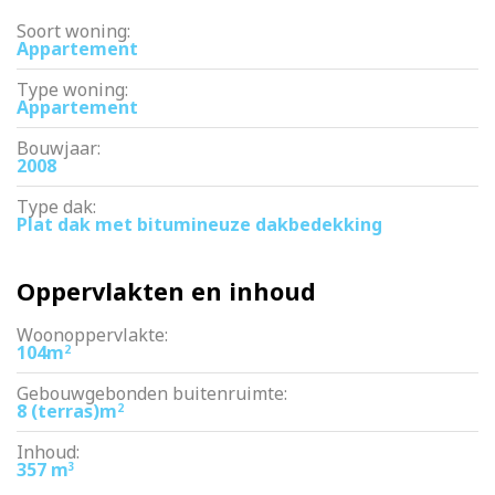
omzetten naar eeuwigdurende erfpacht is gedaan onder de
gunstige voorwaarden. Deze aanvraag is overdraagbaar naar de
Soort woning:
nieuwe eigenaar.
Appartement
– VvE bestaat uit 4 leden, de bijdrage is €70,- per maand
– levering in overleg, kan per direct
Type woning:
Appartement
Kortom: een heerlijk ruim en licht huis op een fantastische plek
– ideaal voor wie rustig wil wonen met de stad om de hoek!
Bouwjaar:
2008
Type dak:
Plat dak met bitumineuze dakbedekking
Oppervlakten en inhoud
Woonoppervlakte:
104m
2
Gebouwgebonden buitenruimte:
8 (terras)m
2
Inhoud:
357 m
3