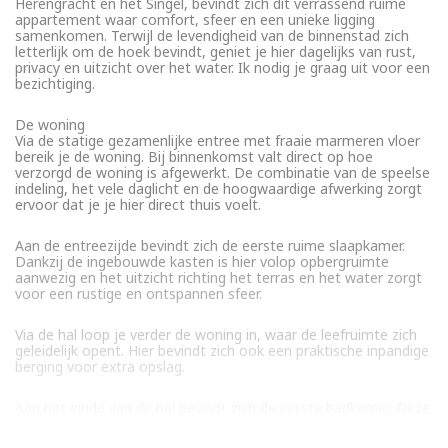
Herengracht en het Singel, bevindt zich dit verrassend ruime
appartement waar comfort, sfeer en een unieke ligging
samenkomen. Terwijl de levendigheid van de binnenstad zich
letterlijk om de hoek bevindt, geniet je hier dagelijks van rust,
privacy en uitzicht over het water. Ik nodig je graag uit voor een
bezichtiging.
De woning
Via de statige gezamenlijke entree met fraaie marmeren vloer
bereik je de woning. Bij binnenkomst valt direct op hoe
verzorgd de woning is afgewerkt. De combinatie van de speelse
indeling, het vele daglicht en de hoogwaardige afwerking zorgt
ervoor dat je je hier direct thuis voelt.
Aan de entreezijde bevindt zich de eerste ruime slaapkamer.
Dankzij de ingebouwde kasten is hier volop opbergruimte
aanwezig en het uitzicht richting het terras en het water zorgt
voor een rustige en ontspannen sfeer.
Via de hal loop je verder de woning in, waar de leefruimte zich
geleidelijk opent. Hier bevindt zich ook een praktische inpandige
berging voor extra opslag.
Aan het einde van de hal bevindt zich de eerste badkamer. Deze
is uitgevoerd met grote donkergrijze natuurstenen tegels en
beschikt over een ligbad met douche, een wastafelmeubel,