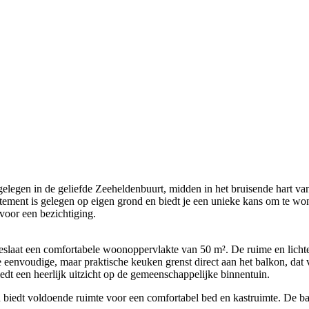
legen in de geliefde Zeeheldenbuurt, midden in het bruisende hart van d
tement is gelegen op eigen grond en biedt je een unieke kans om te wo
 voor een bezichtiging.
 beslaat een comfortabele woonoppervlakte van 50 m². De ruime en lich
De eenvoudige, maar praktische keuken grenst direct aan het balkon, dat
iedt een heerlijk uitzicht op de gemeenschappelijke binnentuin.
en biedt voldoende ruimte voor een comfortabel bed en kastruimte. De 