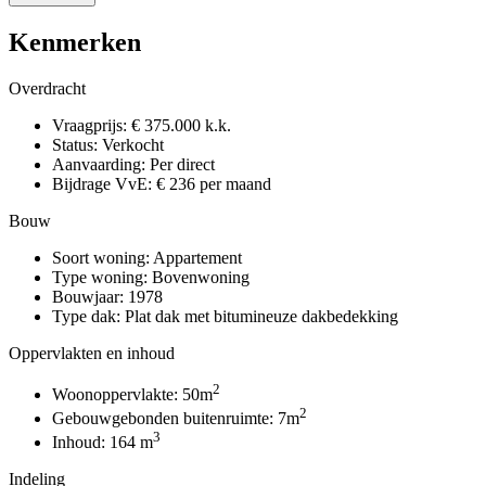
Kenmerken
Overdracht
Vraagprijs:
€ 375.000 k.k.
Status:
Verkocht
Aanvaarding:
Per direct
Bijdrage VvE:
€ 236 per maand
Bouw
Soort woning:
Appartement
Type woning:
Bovenwoning
Bouwjaar:
1978
Type dak:
Plat dak met bitumineuze dakbedekking
Oppervlakten en inhoud
2
Woonoppervlakte:
50m
2
Gebouwgebonden buitenruimte:
7m
3
Inhoud:
164 m
Indeling