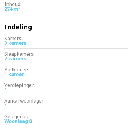
Inhoud:
=> veel opbergruimte
274 m
3
=> riante living met open keuken
=> erfpacht afgekocht tot 2050, daarna eeuwigdurend
vastgeklikt.
=> goede en actieve VvE. Meerjarenonderhoudsplanning is
Indeling
aanwezig
=> VvE bijdrage is €163,- per maand
=> levering: kan per direct
Kamers:
3 kamers
Slaapkamers:
2 kamers
Badkamers:
1 kamer
Verdiepingen:
1
Aantal woonlagen
1
Gelegen op
Woonlaag 8