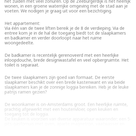
het zuiden met veel zonuren. Op de Zeeburgerdijk is het heerlijk
wonen, in een groene waterrijke omgeving met de stad aan je
voeten. We nodigen je graag uit voor een bezichtiging.
Het appartement:
Via één van de twee liften bereik je de 8 de verdieping. Via de
entree kom je in de hal die toegang biedt tot de slaapkamers
en badkamer en verder doorloopt naar het ruime
woongedeelte.
De badkamer is recentelijk gerenoveerd met een heerlijke
inloopdouche, brede designwastafel en veel opbergruimte. Het
toilet is separaat.
De twee slaapkamers zijn goed van formaat. De eerste
slaapkamer beschikt over een brede kastenwant en via beide
slaapkamers kan je de zonnige loggia bereiken. Heb je de leuke
patrijs ramen gezien?
De woonkamer is on-Amsterdams groot. Een heerlijke ruimte,
prachtig afgewerkt met een houtenvloer, open keuken en
toegang tot de loggia.
De keuken is voorzien van diverse apparatuur waaronder; een 5-
pits-gasfornuis met oven, aparte magnetron, vaatwasser en
extra brede lades. Het muurtje is eenvoudig weg te halen zodat
je bijvoorbeeld een keuken met kookeiland en bar kan creëren.