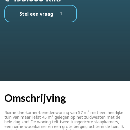
Stel een vraag
Omschrijving
Ruime drie-kamer-benedenwoning van 57 m² met een heerlijke
tuin van maar liefst 45 m² gelegen op het zuidwesten met de
hele dag zon! De woning telt twee tuingerichte slaapkamers,
een ruime woonkamer en een grote berging achterin de tuin. Ik