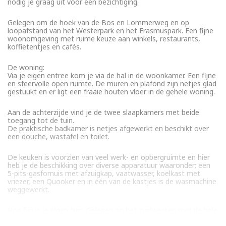
nodig je graag uit voor een bezichtiging.
Gelegen om de hoek van de Bos en Lommerweg en op
loopafstand van het Westerpark en het Erasmuspark. Een fijne
woonomgeving met ruime keuze aan winkels, restaurants,
koffietentjes en cafés.
De woning:
Via je eigen entree kom je via de hal in de woonkamer. Een fijne
en sfeervolle open ruimte. De muren en plafond zijn netjes glad
gestuukt en er ligt een fraaie houten vloer in de gehele woning.
Aan de achterzijde vind je de twee slaapkamers met beide
toegang tot de tuin.
De praktische badkamer is netjes afgewerkt en beschikt over
een douche, wastafel en toilet.
De keuken is voorzien van veel werk- en opbergruimte en hier
heb je de beschikking over diverse apparatuur waaronder; een
5-pits-gasfornuis met afzuigkap, vaatwasser, koelkast met
vriezer, een Quooker en in één van de kastjes is de wasmachine
weggewerkt.
Hoe fijn is je eigen tuin. Gelegen op het zuidwesten met de hele
dag zon. Met een oppervlakte van 45m2 heb je hier meer dan