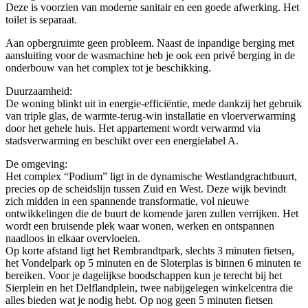
Deze is voorzien van moderne sanitair en een goede afwerking. Het
toilet is separaat.
Aan opbergruimte geen probleem. Naast de inpandige berging met
aansluiting voor de wasmachine heb je ook een privé berging in de
onderbouw van het complex tot je beschikking.
Duurzaamheid:
De woning blinkt uit in energie-efficiëntie, mede dankzij het gebruik
van triple glas, de warmte-terug-win installatie en vloerverwarming
door het gehele huis. Het appartement wordt verwarmd via
stadsverwarming en beschikt over een energielabel A.
De omgeving:
Het complex “Podium” ligt in de dynamische Westlandgrachtbuurt,
precies op de scheidslijn tussen Zuid en West. Deze wijk bevindt
zich midden in een spannende transformatie, vol nieuwe
ontwikkelingen die de buurt de komende jaren zullen verrijken. Het
wordt een bruisende plek waar wonen, werken en ontspannen
naadloos in elkaar overvloeien.
Op korte afstand ligt het Rembrandtpark, slechts 3 minuten fietsen,
het Vondelpark op 5 minuten en de Sloterplas is binnen 6 minuten te
bereiken. Voor je dagelijkse boodschappen kun je terecht bij het
Sierplein en het Delflandplein, twee nabijgelegen winkelcentra die
alles bieden wat je nodig hebt. Op nog geen 5 minuten fietsen