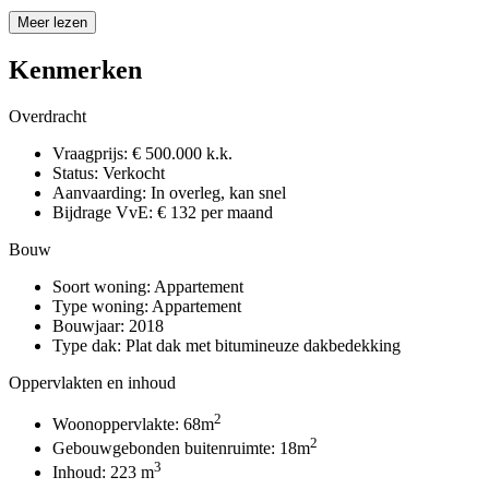
Meer lezen
Kenmerken
Overdracht
Vraagprijs:
€ 500.000 k.k.
Status:
Verkocht
Aanvaarding:
In overleg, kan snel
Bijdrage VvE:
€ 132 per maand
Bouw
Soort woning:
Appartement
Type woning:
Appartement
Bouwjaar:
2018
Type dak:
Plat dak met bitumineuze dakbedekking
Oppervlakten en inhoud
2
Woonoppervlakte:
68m
2
Gebouwgebonden buitenruimte:
18m
3
Inhoud:
223 m