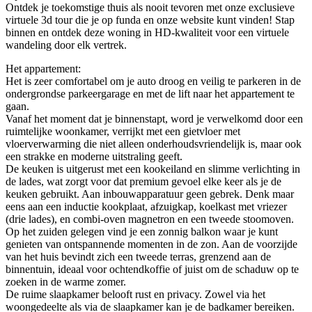
Ontdek je toekomstige thuis als nooit tevoren met onze exclusieve
virtuele 3d tour die je op funda en onze website kunt vinden! Stap
binnen en ontdek deze woning in HD-kwaliteit voor een virtuele
wandeling door elk vertrek.
Het appartement:
Het is zeer comfortabel om je auto droog en veilig te parkeren in de
ondergrondse parkeergarage en met de lift naar het appartement te
gaan.
Vanaf het moment dat je binnenstapt, word je verwelkomd door een
ruimtelijke woonkamer, verrijkt met een gietvloer met
vloerverwarming die niet alleen onderhoudsvriendelijk is, maar ook
een strakke en moderne uitstraling geeft.
De keuken is uitgerust met een kookeiland en slimme verlichting in
de lades, wat zorgt voor dat premium gevoel elke keer als je de
keuken gebruikt. Aan inbouwapparatuur geen gebrek. Denk maar
eens aan een inductie kookplaat, afzuigkap, koelkast met vriezer
(drie lades), en combi-oven magnetron en een tweede stoomoven.
Op het zuiden gelegen vind je een zonnig balkon waar je kunt
genieten van ontspannende momenten in de zon. Aan de voorzijde
van het huis bevindt zich een tweede terras, grenzend aan de
binnentuin, ideaal voor ochtendkoffie of juist om de schaduw op te
zoeken in de warme zomer.
De ruime slaapkamer belooft rust en privacy. Zowel via het
woongedeelte als via de slaapkamer kan je de badkamer bereiken.