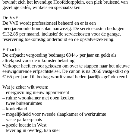
bevindt zich het levendige Hoofddorpplein, een plek bruisend van
gezellige cafés, winkels en speciaalzaken.
De VvE:
De VvE wordt professioneel beheerd en er is een
meerjarenonderhoudsplan aanwezig. De servicekosten bedragen
€132,85 per maand, inclusief de servicekosten voor de garage,
reservering toekomstig onderhoud en de opstalverzekering.
Erfpacht:
De erfpacht vergoeding bedraagt €844,- per jaar en geldt als
aftrekpost voor de inkomstenbelasting.
Verkoper heeft ervoor gekozen om over te stappen naar het nieuwe
eeuwigdurende erfpachtstelsel. De canon is na 2066 vastgeklikt op
€165 per jaar. Dit bedrag wordt vanaf heden jaarlijks geïndexeerd.
Wat je zeker wilt weten:
– energiezuinig nieuw appartement
– ruime woonkamer met open keuken
– twee buitenruimtes
– kookeiland
– mogelijkheid voor tweede slaapkamer of werkruimte
– vaste parkeerplaats
– goede locatie in West
– levering in overleg, kan snel