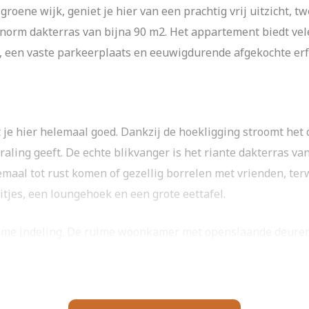
roene wijk, geniet je hier van een prachtig vrij uitzicht, 
rm dakterras van bijna 90 m2. Het appartement biedt vel
, een vaste parkeerplaats en eeuwigdurende afgekochte erfp
it je hier helemaal goed. Dankzij de hoekligging stroomt het
aling geeft. De echte blikvanger is het riante dakterras van
emaal tot rust komen of gezellig borrelen met vrienden, terwij
tjes, een loungehoek en een grote eettafel.
mme indeling. De ruime woonkamer met openslaande deuren 
oorzien waaronder een nieuwe koelkast met vriezer, magnet