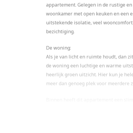
appartement. Gelegen in de rustige en g
woonkamer met open keuken en een eno
uitstekende isolatie, veel wooncomfort
bezichtiging.
De woning:
Als je van licht en ruimte houdt, dan z
de woning een luchtige en warme uitstr
heerlijk groen uitzicht. Hier kun je hel
meer dan genoeg plek voor meerdere zi
Binnen heeft dit appartement een sli
leefruimte.
De open keuken is van alle gemakken v