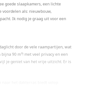
twee goede slaapkamers, een lichte
e voordelen als: nieuwbouw,
acht. Ik nodig je graag uit voor een
 daglicht door de vele raampartijen, wat
 bijna 90 m²! met veel privacy en een
l je geniet van het vrije uitzicht. Er is
naar het dakterras biedt volop
ron, 5-pits-fornuis met oven,