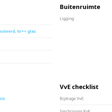
Buitenruimte
Ligging:
ïsoleerd, hr++ glas
VvE checklist
ats
Bijdrage VvE:
Inschrijving KvK