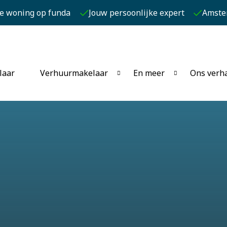
je woning op funda
Jouw persoonlijke expert
Amste
laar
Verhuurmakelaar
En meer
Ons verh