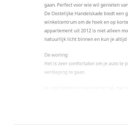
gaan. Perfect voor wie wil genieten van 
De Oostelijke Handelskade biedt een g
winkelcentrum om de hoek en op korte a
appartement uit 2012 is niet alleen mo
natuurlijk licht binnen en kun je alti
De woning:
Het is zeer comfortabel om je auto te 
verdieping te gaan.
Je komt binnen in een ruime hal, met 
extra opbergruimte – ideaal voor een 
Door de hoekligging is het uitzicht we
zithoek, het licht en het uitzicht zijn alti