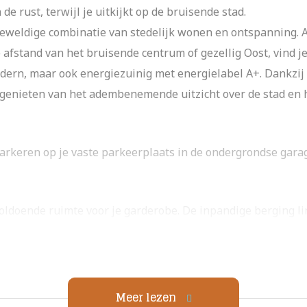
de rust, terwijl je uitkijkt op de bruisende stad.
eweldige combinatie van stedelijk wonen en ontspanning. 
fstand van het bruisende centrum of gezellig Oost, vind je h
dern, maar ook energiezuinig met energielabel A+. Dankzij 
jd genieten van het adembenemende uitzicht over de stad en 
parkeren op je vaste parkeerplaats in de ondergrondse garag
voldoende ruimte voor je garderobe. De inpandige berging l
georganiseerde leefruimte. Vanuit de hal kom je in de lich
rkelijk prachtig. Of je nu kookt in de luxe keuken met hoogw
jd bij je.
Meer lezen