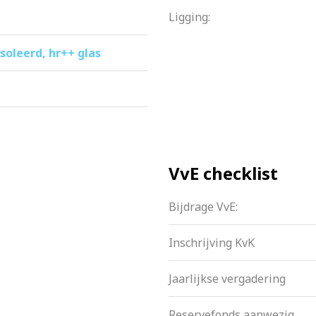
Ligging:
ïsoleerd, hr++ glas
VvE checklist
Bijdrage VvE:
Inschrijving KvK
Jaarlijkse vergadering
Reservefonds aanwezig