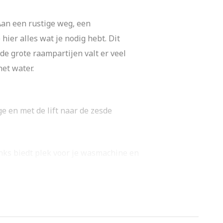
Aan een rustige weg, een
ier alles wat je nodig hebt. Dit
de grote raampartijen valt er veel
het water.
e en met de lift naar de zesde
inks biedt plek voor je wasmachine en
te woonkamer met een open keuken.
aardige apparatuur, of ontspant in de