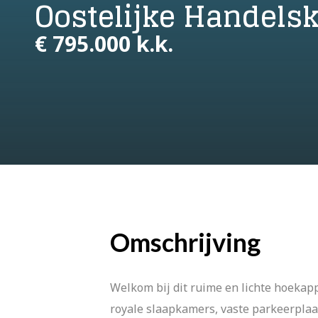
Oostelijke Handels
€ 795.000 k.k.
Omschrijving
Welkom bij dit ruime en lichte hoekapp
royale slaapkamers, vaste parkeerplaat