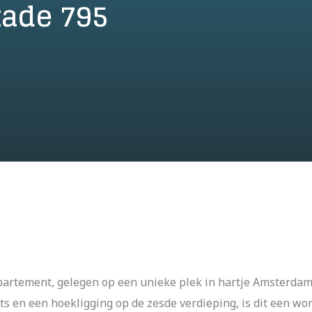
kade 795
artement, gelegen op een unieke plek in hartje Amsterdam! M
s en een hoekligging op de zesde verdieping, is dit een wo