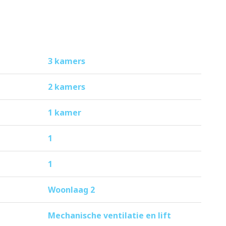
 je binnen 10 minuten naar het
3 kamers
2 kamers
1 kamer
1
1
Woonlaag 2
Mechanische ventilatie en lift