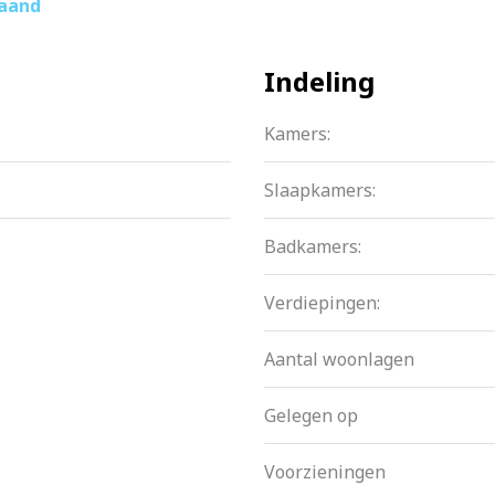
maand
g en anderzijds de stadse creatieve cultuur. De bus brengt
Indeling
Kamers:
nd.
Slaapkamers:
parkeergarage
Badkamers:
Verdiepingen:
Aantal woonlagen
verwarming- en koeling
Gelegen op
Voorzieningen
amse Nieuwbouwprijs