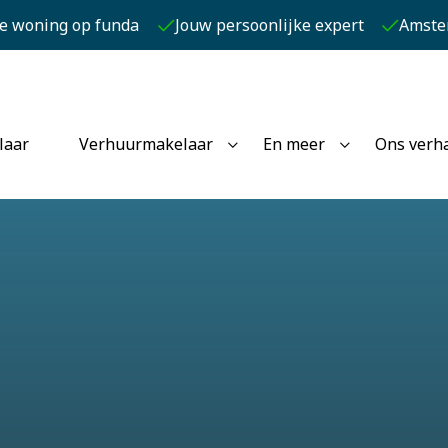
je woning op funda
Jouw persoonlijke expert
Amste
laar
Verhuurmakelaar
En meer
Ons verh