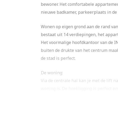
bewoner. Het comfortabele appartemen
nieuwe badkamer, parkeerplaats in de 
Wonen op eigen grond aan de rand van
bestaat uit 14 verdiepingen, het appar
Het voormalige hoofdkantoor van de IN
buiten de drukte van het centrum maakt
de stad is perfect.
De woning:
Via de centrale hal kan je met de lift 
woning is. De hoekligging is perfect e
De openkeuken is voorzien van verschi
kookplaat met afzuigsysteem, vaatwass