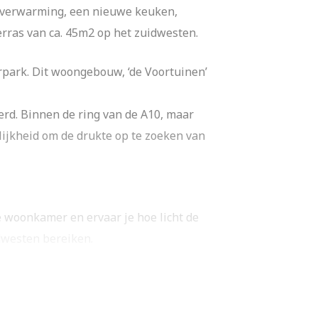
erverwarming, een nieuwe keuken,
erras van ca. 45m2 op het zuidwesten.
park. Dit woongebouw, ‘de Voortuinen’
erd. Binnen de ring van de A10, maar
lijkheid om de drukte op te zoeken van
de woonkamer en ervaar je hoe licht de
idwesten bereiken.
l -vriescombinatie, inductie
or een extra zit mogelijkheid,