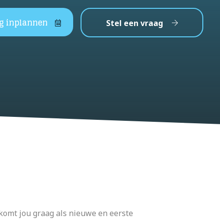
ng inplannen
Stel een vraag
komt jou graag als nieuwe en eerste