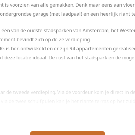
t is voorzien van alle gemakken. Denk maar eens aan vlo
ondergrondse garage (met laadpaal) en een heerlijk riant t
 één van de oudste stadsparken van Amsterdam, het Wester
tement bevindt zich op de 2e verdieping.
G is her-ontwikkeld en er zijn 94 appartementen gerealise
 deze locatie ideaal. De rust van het stadspark en de moge
naar de tweede verdieping. Via de voordeur kom je direct in 
n via de twee schuifpuien kan je het riante terras op het zu
llende inbouwapparatuur van Siemens waaronder; oven, koe
er en een Quooker. Het kookeiland biedt de mogelijkheid vo