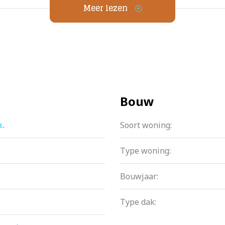
te gecreëerd.
Meer lezen
inloopdouche, dubbele wastafel, vloerverwarming en tweede 
l als de badkamer.
 slaapkamers in dit appartement. Beide lekker licht door de
iken.
Bouw
k.
Soort woning:
droog parkeren in de ondergrondse garage. De vaste parkeerp
der parkeerplaats verkocht worden.
Type woning:
Bouwjaar:
ter en aan de rand van één van de oudste stadsparken van 
Type dak:
maar binnen de ring A10 met het centrum binnen handbereik
afstand en in de buurt zitten meerdere gezellige cafés en 