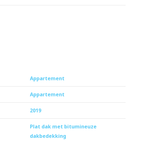
toilet. Het tweede separate toilet is
 grote raampartijen en via de tweede
Appartement
laats is voorzien van een laadpaal.
Appartement
2019
Amsterdam, het Westerpark. Een ideale
Plat dak met bitumineuze
! Voor de dagelijkse boodschappen is
dakbedekking
restaurantjes. Het Westerpark biedt