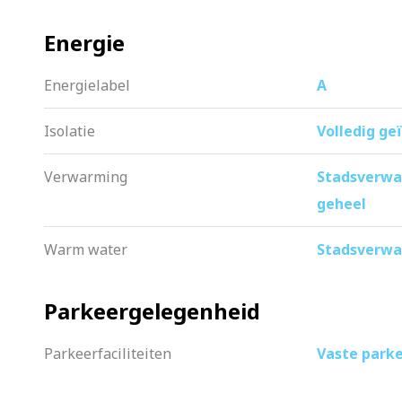
– Servicekosten VvE € 172,- per maand;
Energie
– Oplevering kan per direct.
Energielabel
A
Isolatie
Volledig geï
Verwarming
Stadsverwa
geheel
Warm water
Stadsverw
Parkeergelegenheid
Parkeerfaciliteiten
Vaste park