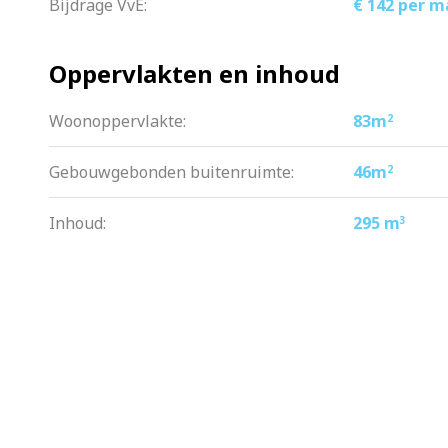
Bijdrage VvE:
€ 142 per 
enerzijds een heerlijke groene omgevin
centrum van de stad.
Oppervlakten en inhoud
Wat je zeker wilt weten:
Woonoppervlakte:
83m
2
– Nieuw appartement, nog niet bewoo
– Eigen grond, geen erfpacht
Gebouwgebonden buitenruimte:
46m
2
– Parkeergarage in de ondergrondse 
– Woonoppervlakte: 83 m2
Inhoud:
295 m
3
– Terras op het zuidwesten geleden
– HR+++ glas;
– Energielabel A
– Het gehele appartement heeft vloer
– Luxe keuken met kookeiland
– Inpandige fietsenstalling
– 2022 genomineerd voor de Amsterd