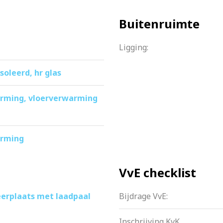
Buitenruimte
Ligging:
soleerd, hr glas
rming, vloerverwarming
arming
VvE checklist
eerplaats met laadpaal
Bijdrage VvE:
Inschrijving KvK