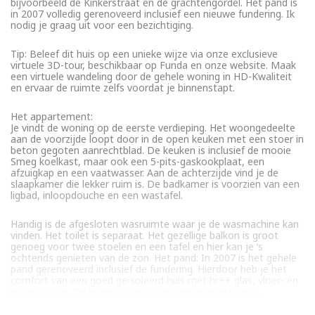
bijvoorbeeld de Kinkerstraat en de grachtengordel. Het pand is
in 2007 volledig gerenoveerd inclusief een nieuwe fundering. Ik
nodig je graag uit voor een bezichtiging.
Tip: Beleef dit huis op een unieke wijze via onze exclusieve
virtuele 3D-tour, beschikbaar op Funda en onze website. Maak
een virtuele wandeling door de gehele woning in HD-Kwaliteit
en ervaar de ruimte zelfs voordat je binnenstapt.
Het appartement:
Je vindt de woning op de eerste verdieping. Het woongedeelte
aan de voorzijde loopt door in de open keuken met een stoer in
beton gegoten aanrechtblad. De keuken is inclusief de mooie
Smeg koelkast, maar ook een 5-pits-gaskookplaat, een
afzuigkap en een vaatwasser. Aan de achterzijde vind je de
slaapkamer die lekker ruim is. De badkamer is voorzien van een
ligbad, inloopdouche en een wastafel.
Handig is de afgesloten wasruimte waar je de wasmachine kan
vinden. Het toilet is separaat. Het gezellige balkon is groot
genoeg voor twee stoelen en een tafel en hier kan je ‘s
ochtends genieten van de zon. Het pand: In 2007 is het gehele
pand gerenoveerd inclusief de fundering. Hierdoor heb je het
comfort van een goed geïsoleerd huis met hr++ glas, vloer- en
muurisolatie. De woning is voorzien van energielabel C.