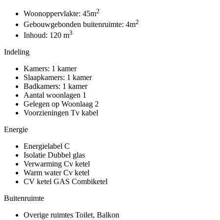
2
Woonoppervlakte:
45m
2
Gebouwgebonden buitenruimte:
4m
3
Inhoud:
120 m
Indeling
Kamers:
1 kamer
Slaapkamers:
1 kamer
Badkamers:
1 kamer
Aantal woonlagen
1
Gelegen op
Woonlaag 2
Voorzieningen
Tv kabel
Energie
Energielabel
C
Isolatie
Dubbel glas
Verwarming
Cv ketel
Warm water
Cv ketel
CV ketel
GAS Combiketel
Buitenruimte
Overige ruimtes
Toilet, Balkon