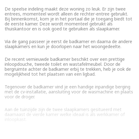
De speelse indeling maakt deze woning zo leuk. Er zijn twee
entrees, momenteel wordt alleen de rechter-entree gebruikt.
Bij binnenkomst, kom je in het portaal die je toegang biedt tot
de eerste kamer. Deze wordt momenteel gebruikt als
thuiskantoor en is ook goed te gebruiken als slaapkamer.
Via de gang passeer je eerst de badkamer en daarna de andere
slaapkamers en kun je doorlopen naar het woongedeelte.
De recent vernieuwde badkamer beschikt over een prettige
inloopdouche, tweede toilet en wastafelmeubel. Door de
bergruimte achter de badkamer erbij te trekken, heb je ook de
mogelijkheid tot het plaatsen van een ligbad.
Tegenover de badkamer vind je een handige inpandige berging
met de cv-installatie, aansluiting voor de wasmachine en plaats
voor de droger.
Aan de tuinzijde zijn de twee slaapkamers gesitueerd met
daarnaast de vierde kamer welke ideaal is als werkkamer of
inloopkast.
De tuin gelegen op het westen (met schuur) van ca.17m2 is
groot genoeg om zomers heerlijk te genieten en is vanuit twee