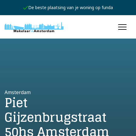
Jouw persoonlijke expert
Amsterdam
Piet
Gijzenbrugstraat
50hs Amsterdam