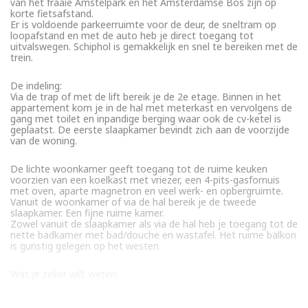
van het fraaie Amstelpark en het Amsterdamse Bos zijn op
korte fietsafstand.
Er is voldoende parkeerruimte voor de deur, de sneltram op
loopafstand en met de auto heb je direct toegang tot
uitvalswegen. Schiphol is gemakkelijk en snel te bereiken met de
trein.
De indeling:
Via de trap of met de lift bereik je de 2e etage. Binnen in het
appartement kom je in de hal met meterkast en vervolgens de
gang met toilet en inpandige berging waar ook de cv-ketel is
geplaatst. De eerste slaapkamer bevindt zich aan de voorzijde
van de woning.
De lichte woonkamer geeft toegang tot de ruime keuken
voorzien van een koelkast met vriezer, een 4-pits-gasfornuis
met oven, aparte magnetron en veel werk- en opbergruimte.
Vanuit de woonkamer of via de hal bereik je de tweede
slaapkamer. Een fijne ruime kamer.
Zowel vanuit de slaapkamer als via de hal heb je toegang tot de
nette badkamer met bad/douche en wastafel. Het ruime balkon
is gunstig gelegen op het westen.
Wat je zeker wilt weten:
– gestoffeerd appartement met twee slaapkamers