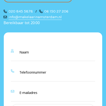
020 845 5878
/
06 150 27 206
info@makelaarinamsterdam.nl
Bereikbaar tot 20:00