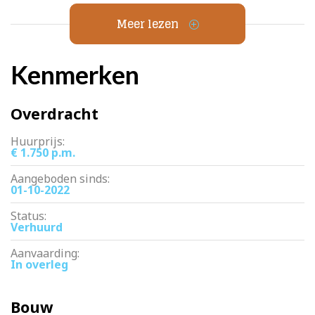
– ruime woonkamer met balkon op het westen
– nette keuken
Meer lezen
– per direct beschikbaar
– huurperiode in overleg
– huurprijs is €1750,- per maand exclusief g/w/e
Kenmerken
Overdracht
Huurprijs:
€ 1.750 p.m.
Aangeboden sinds:
01-10-2022
Status:
Verhuurd
Aanvaarding:
In overleg
Bouw