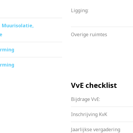
Ligging:
, Muurisolatie,
ie
Overige ruimtes
arming
arming
VvE checklist
Bijdrage VvE:
Inschrijving KvK
Jaarlijkse vergadering