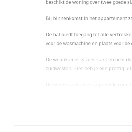
beschikt de woning over twee goede s
Bij binnenkomst in het appartement zal
De hal biedt toegang tot alle vertrekk
voor de wasmachine en plaats voor de 
De woonkamer is zeer riant en licht doo
zuidwesten. Hier heb je een prettig uit
De twee slaapkamers zijn beide ruim te
De luxe badkamer is uitgevoerd met e
Aan opbergruimte geen gebrek. Naast d
beschikking en nog een extra privé be