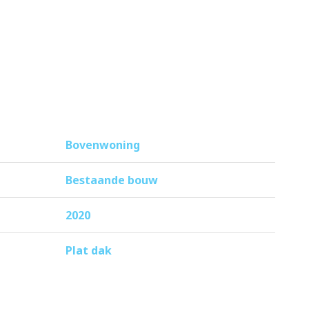
elke te bereiken is via de
r Centraal Station brengt. Het is
 kinderspeelvoorziening, wellness,
Bovenwoning
Bestaande bouw
2020
Plat dak