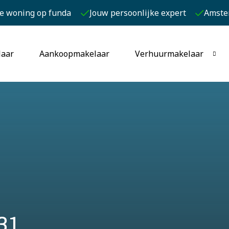
je woning op funda
Jouw persoonlijke expert
Amste
laar
Aankoopmakelaar
Verhuurmakelaar
31