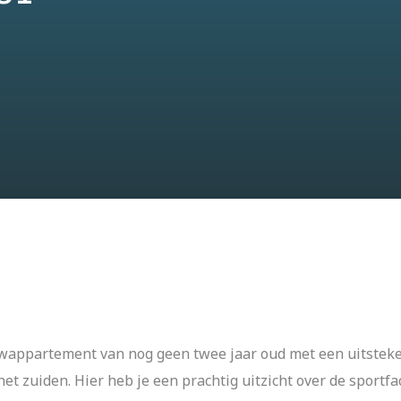
appartement van nog geen twee jaar oud met een uitsteken
t zuiden. Hier heb je een prachtig uitzicht over de sportfa