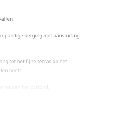
allen.
e inpandige berging met aansluiting
ng tot het fijne terras op het
den heeft.
r tot aan het plafond.
felmeubel.
 inpandige berging (bijkeuken) tot je