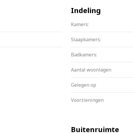
erhoudsplan is aanwezig
Indeling
Kamers:
ftrekbaar zijn voor de inkomstenbelasting
Slaapkamers:
Badkamers:
Aantal woonlagen
Gelegen op
Voorzieningen
Buitenruimte