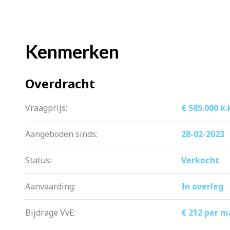
De woning is gelegen op korte afstand
Schellingwouderbrug.
Kenmerken
Op 7 minuten fietsen ben je op de Javas
heerlijk wonen met een goede mix van r
Overdracht
Er komt een iconische transformatie i
eventspace, een éénkamerhotel, foodla
Vraagprijs:
€ 585.000 k.
Aangeboden sinds:
28-02-2023
Wat je zeker wilt weten:
– nieuwbouwappartement van nog gee
Status:
Verkocht
– goed geïsoleerd, energielabel A
– luxe entree
Aanvaarding:
In overleg
– riante woonkamer met heerlijk terra
Bijdrage VvE:
– luxe badkamer met fijne inloopdouc
€ 212 per 
– vloerverwarming in de gehele wonin