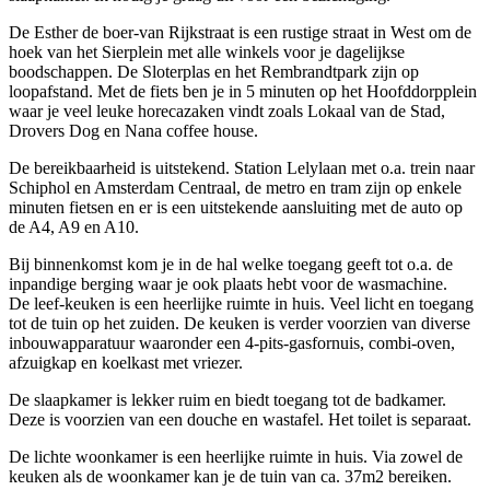
De Esther de boer-van Rijkstraat is een rustige straat in West om de
hoek van het Sierplein met alle winkels voor je dagelijkse
boodschappen. De Sloterplas en het Rembrandtpark zijn op
loopafstand. Met de fiets ben je in 5 minuten op het Hoofddorpplein
waar je veel leuke horecazaken vindt zoals Lokaal van de Stad,
Drovers Dog en Nana coffee house.
De bereikbaarheid is uitstekend. Station Lelylaan met o.a. trein naar
Schiphol en Amsterdam Centraal, de metro en tram zijn op enkele
minuten fietsen en er is een uitstekende aansluiting met de auto op
de A4, A9 en A10.
Bij binnenkomst kom je in de hal welke toegang geeft tot o.a. de
inpandige berging waar je ook plaats hebt voor de wasmachine.
De leef-keuken is een heerlijke ruimte in huis. Veel licht en toegang
tot de tuin op het zuiden. De keuken is verder voorzien van diverse
inbouwapparatuur waaronder een 4-pits-gasfornuis, combi-oven,
afzuigkap en koelkast met vriezer.
De slaapkamer is lekker ruim en biedt toegang tot de badkamer.
Deze is voorzien van een douche en wastafel. Het toilet is separaat.
De lichte woonkamer is een heerlijke ruimte in huis. Via zowel de
keuken als de woonkamer kan je de tuin van ca. 37m2 bereiken.