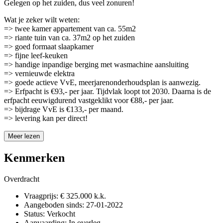
Gelegen op het zuiden, dus veel zonuren!
Wat je zeker wilt weten:
=> twee kamer appartement van ca. 55m2
=> riante tuin van ca. 37m2 op het zuiden
=> goed formaat slaapkamer
=> fijne leef-keuken
=> handige inpandige berging met wasmachine aansluiting
=> vernieuwde elektra
=> goede actieve VvE, meerjarenonderhoudsplan is aanwezig.
=> Erfpacht is €93,- per jaar. Tijdvlak loopt tot 2030. Daarna is de
erfpacht eeuwigdurend vastgeklikt voor €88,- per jaar.
=> bijdrage VvE is €133,- per maand.
=> levering kan per direct!
Meer lezen
Kenmerken
Overdracht
Vraagprijs:
€ 325.000 k.k.
Aangeboden sinds:
27-01-2022
Status:
Verkocht
Aanvaarding:
In overleg