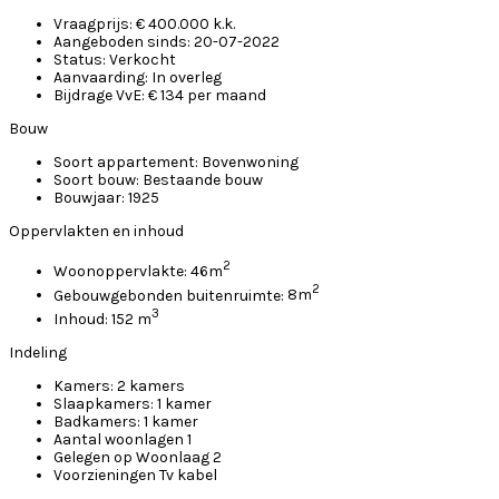
Vraagprijs:
€ 400.000 k.k.
Aangeboden sinds:
20-07-2022
Status:
Verkocht
Aanvaarding:
In overleg
Bijdrage VvE:
€ 134 per maand
Bouw
Soort appartement:
Bovenwoning
Soort bouw:
Bestaande bouw
Bouwjaar:
1925
Oppervlakten en inhoud
2
Woonoppervlakte:
46m
2
Gebouwgebonden buitenruimte:
8m
3
Inhoud:
152 m
Indeling
Kamers:
2 kamers
Slaapkamers:
1 kamer
Badkamers:
1 kamer
Aantal woonlagen
1
Gelegen op
Woonlaag 2
Voorzieningen
Tv kabel