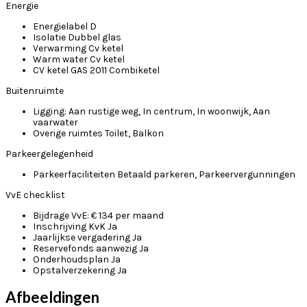
Energie
Energielabel
D
Isolatie
Dubbel glas
Verwarming
Cv ketel
Warm water
Cv ketel
CV ketel
GAS 2011 Combiketel
Buitenruimte
Ligging:
Aan rustige weg, In centrum, In woonwijk, Aan
vaarwater
Overige ruimtes
Toilet, Balkon
Parkeergelegenheid
Parkeerfaciliteiten
Betaald parkeren, Parkeervergunningen
VvE checklist
Bijdrage VvE:
€ 134 per maand
Inschrijving KvK
Ja
Jaarlijkse vergadering
Ja
Reservefonds aanwezig
Ja
Onderhoudsplan
Ja
Opstalverzekering
Ja
Afbeeldingen