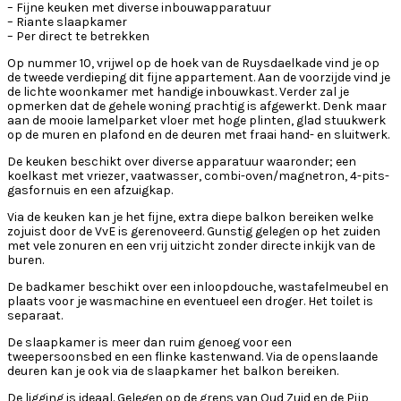
– Fijne keuken met diverse inbouwapparatuur
– Riante slaapkamer
– Per direct te betrekken
Op nummer 10, vrijwel op de hoek van de Ruysdaelkade vind je op
de tweede verdieping dit fijne appartement. Aan de voorzijde vind je
de lichte woonkamer met handige inbouwkast. Verder zal je
opmerken dat de gehele woning prachtig is afgewerkt. Denk maar
aan de mooie lamelparket vloer met hoge plinten, glad stuukwerk
op de muren en plafond en de deuren met fraai hand- en sluitwerk.
De keuken beschikt over diverse apparatuur waaronder; een
koelkast met vriezer, vaatwasser, combi-oven/magnetron, 4-pits-
gasfornuis en een afzuigkap.
Via de keuken kan je het fijne, extra diepe balkon bereiken welke
zojuist door de VvE is gerenoveerd. Gunstig gelegen op het zuiden
met vele zonuren en een vrij uitzicht zonder directe inkijk van de
buren.
De badkamer beschikt over een inloopdouche, wastafelmeubel en
plaats voor je wasmachine en eventueel een droger. Het toilet is
separaat.
De slaapkamer is meer dan ruim genoeg voor een
tweepersoonsbed en een flinke kastenwand. Via de openslaande
deuren kan je ook via de slaapkamer het balkon bereiken.
De ligging is ideaal. Gelegen op de grens van Oud Zuid en de Pijp