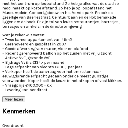
met het centrum op loopafstand. Zo heb je alles wat de stad zo
mooi maakt op korte afstand. Zo heb je op loopafstand het
Museumplein, Concertgebouw en het Vondelpark. En ook de
gezellige van Baerlestraat, Ceintuurbaan en de Hobbemakade
liggen om de hoek. Er zijn tal van leuke restaurantjes, barretjes,
terrasjes en winkels in de directe omgeving.
Wat je zeker wilt weten:
– Twee kamer appartement van 46m2
– Gerenoveerd en gesplitst in 2007
– Goede afwerking van muren, vloer en plafond
– Recent gerenoveerd balkon op het zuiden met vrij uitzicht
– Actieve VvE, gezonde VvE
– Bijdrage VvE is €134,- per maand
– Lage erfpacht van slechts €200,- per jaar
– Verkoper heeft de aanvraag voor het omzetten naar
eeuwigdurende erfpacht gedaan onder de meest gunstige
voorwaarden. Koper heeft de keuze in het afkopen of vastklikken.
– Vraagprijs €400.000,- k.k.
– Levering kan per direct
Meer lezen
Kenmerken
Overdracht