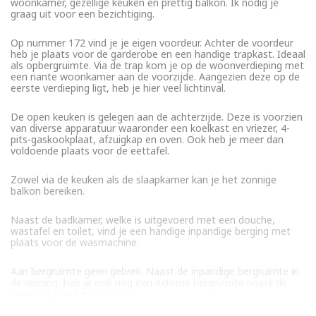
woonkamer, gezellige keuken en prettig balkon. Ik nodig je
graag uit voor een bezichtiging.
Op nummer 172 vind je je eigen voordeur. Achter de voordeur
heb je plaats voor de garderobe en een handige trapkast. Ideaal
als opbergruimte. Via de trap kom je op de woonverdieping met
een riante woonkamer aan de voorzijde. Aangezien deze op de
eerste verdieping ligt, heb je hier veel lichtinval.
De open keuken is gelegen aan de achterzijde. Deze is voorzien
van diverse apparatuur waaronder een koelkast en vriezer, 4-
pits-gaskookplaat, afzuigkap en oven. Ook heb je meer dan
voldoende plaats voor de eettafel.
Zowel via de keuken als de slaapkamer kan je het zonnige
balkon bereiken.
Naast de badkamer, welke is uitgevoerd met een douche,
wastafel en toilet, vind je een handige inpandige berging met
plaats voor de wasmachine.
Aan bergruimte geen gebrek. Naast de inpandige bergruimte in
de woning, heb je ook nog een externe bergruimte naast de
woning tot je beschikking.