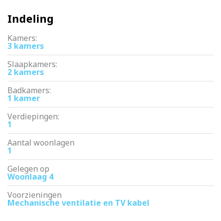
– volledig gerenoveerd pand in 2006
– privé berging op de begane grond, ideaal voor je fiets
Indeling
– goede en actieve VvE in professioneel beheer
– erfpacht afgekocht tot 2054, daarna eeuwigdurend
Kamers:
vastgeklikt
3 kamers
– levering in overleg
Slaapkamers:
2 kamers
Badkamers:
1 kamer
Verdiepingen:
1
Aantal woonlagen
1
Gelegen op
Woonlaag 4
Voorzieningen
Mechanische ventilatie en TV kabel