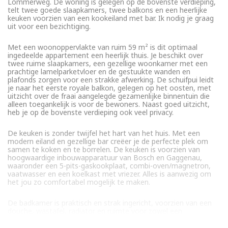
Lommerweg. De woning is gelegen op de bovenste verdieping,
telt twee goede slaapkamers, twee balkons en een heerlijke
keuken voorzien van een kookeiland met bar. Ik nodig je graag
uit voor een bezichtiging.
Met een woonoppervlakte van ruim 59 m² is dit optimaal
ingedeelde appartement een heerlijk thuis. Je beschikt over
twee ruime slaapkamers, een gezellige woonkamer met een
prachtige lamelparketvloer en de gestuukte wanden en
plafonds zorgen voor een strakke afwerking. De schuifpui leidt
je naar het eerste royale balkon, gelegen op het oosten, met
uitzicht over de fraai aangelegde gezamenlijke binnentuin die
alleen toegankelijk is voor de bewoners. Naast goed uitzicht,
heb je op de bovenste verdieping ook veel privacy.
De keuken is zonder twijfel het hart van het huis. Met een
modern eiland en gezellige bar creëer je de perfecte plek om
samen te koken en te borrelen. De keuken is voorzien van
hoogwaardige inbouwapparatuur van Bosch en Gaggenau,
waaronder een 5-pits-gaskookplaat, combi-oven/magnetron,
vaatwasser en een koelkast met vriezer. Alles is aanwezig om
het jou zo comfortabel mogelijk te maken.
De badkamer is praktisch en strak ingericht, voorzien van een
douche, wastafel, radiator en ruimte voor zowel een
wasmachine als een droger. Daarnaast is er nog een apart
toilet, altijd fijn!